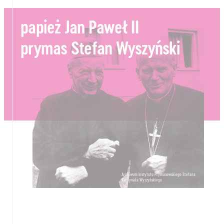
papież Jan Paweł II
prymas Stefan Wyszyński
Archiwum Instytutu Prymasowskiego Stefana
Kardynała Wyszyńskiego