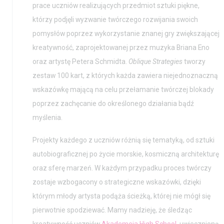
prace uczniów realizujących przedmiot sztuki piękne,
którzy podjęli wyzwanie twórczego rozwijania swoich
pomysłów poprzez wykorzystanie znanej gry zwiększającej
kreatywność, zaprojektowanej przez muzyka Briana Eno
oraz artystę Petera Schmidta.
Oblique Strategies
tworzy
zestaw 100 kart, z których każda zawiera niejednoznaczną
wskazówkę mającą na celu przełamanie twórczej blokady
poprzez zachęcanie do określonego działania bądź
myślenia.
Projekty każdego z uczniów różnią się tematyką, od sztuki
autobiograficznej po życie morskie, kosmiczną architekturę
oraz sferę marzeń. W każdym przypadku proces twórczy
zostaje wzbogacony o strategiczne wskazówki, dzięki
którym młody artysta podąża ścieżką, której nie mógł się
pierwotnie spodziewać. Mamy nadzieję, że śledząc
kreatywność uczniów
Akademeia High School
, uwiecznioną