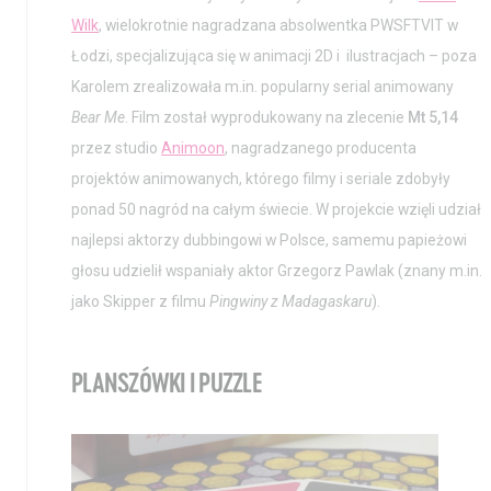
Wilk
, wielokrotnie nagradzana absolwentka PWSFTVIT w
Łodzi, specjalizująca się w animacji 2D i ilustracjach – poza
Karolem zrealizowała m.in. popularny serial animowany
Bear Me
. Film został wyprodukowany na zlecenie
Mt 5,14
przez studio
Animoon
, nagradzanego producenta
projektów animowanych, którego filmy i seriale zdobyły
ponad 50 nagród na całym świecie. W projekcie wzięli udział
najlepsi aktorzy dubbingowi w Polsce, samemu papieżowi
głosu udzielił wspaniały aktor Grzegorz Pawlak (znany m.in.
jako Skipper z filmu
Pingwiny z Madagaskaru
).
PLANSZÓWKI I PUZZLE