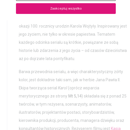
Zaakceptuj wszystko
Karol
to serial animowany
przygotowany na zlecenie
Mt
5,14
| Muzeum Jana Pawła II i Prymasa Wyszyńskiego z
okazji 100. rocznicy urodzin Karola Wojtyły. Inspirowany jest
jego życiem, nie tylko w okresie papiestwa. Tematem
każdego odcinka serialu są krótkie, powiązane ze sobą
historie lub zdarzenia z jego życia – od czasów dzieciństwa
aż po dojrzałe lata pontyfikatu.
Barwa przewodnia serialu, a więc charakterystyczny żółty
kolor, jest dokładnie taki sam, jak w herbie Jana Pawła II.
Ekipa tworząca serial
Karol
(oprócz wsparcia
merytorycznego ze strony
Mt 5,14
) składała się z ponad 25
twórców, w tym reżysera, scenarzysty, animatorów,
ilustratorów, projektantów postaci, storyboardzistów,
kierownika produkcji, producenta, managera dźwięku oraz
konsultantów historycznych. Reżyserem filmu jest
Kasia