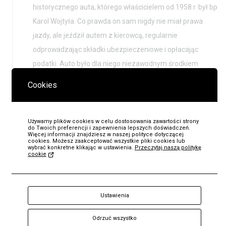
historycznego auta, którego właścicielem od 1958 r. był bp
Karol Wojtyła. Co prawda on sam nigdy nie miał prawa
jazdy, ale jeździł autem z kierowcą, regularnie
odprowadzając składki ubezpieczeniowe i opłacając
podatki. Auto było dla niego niezawodnym środkiem
transportu.
Cookies
POKAZ SERIALU ANIMOWANEGO „KAROL”
Używamy plików cookies w celu dostosowania zawartości strony
do Twoich preferencji i zapewnienia lepszych doświadczeń.
Więcej informacji znajdziesz w naszej polityce dotyczącej
cookies. Możesz zaakceptować wszystkie pliki cookies lub
wybrać konkretne klikając w ustawienia.
Przeczytaj naszą politykę
cookie
KUP
Bilet
Ustawienia
Odrzuć wszystko