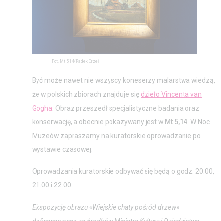
Aktualności
Nauka
Wystawy / Wydarzenia
Edukacja
Kontakt i Zespół
Projekty
BIP
Wolontariat
Fot. Mt 5,14/Radek Orzeł
Kolekcja im. Jana
Być może nawet nie wszyscy koneserzy malarstwa wiedzą,
Pawła II
że w polskich zbiorach znajduje się
dzieło Vincenta van
Gogha
. Obraz przeszedł specjalistyczne badania oraz
konserwację, a obecnie pokazywany jest w
Mt 5,14
. W Noc
Muzeów zapraszamy na kuratorskie oprowadzanie po
wystawie czasowej.
Oprowadzania kuratorskie odbywać się będą o godz. 20.00,
21.00 i 22.00.
Ekspozycję obrazu «Wiejskie chaty pośród drzew»
dofinansowano ze środków Ministra Kultury i Dziedzictwa