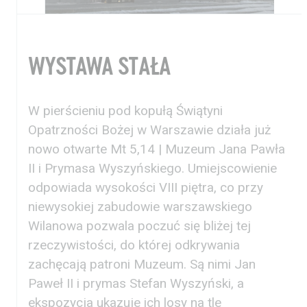
WYSTAWA STAŁA
W pierścieniu pod kopułą Świątyni
Opatrzności Bożej w Warszawie działa już
nowo otwarte Mt 5,14 | Muzeum Jana Pawła
II i Prymasa Wyszyńskiego. Umiejscowienie
odpowiada wysokości VIII piętra, co przy
Aktualności
Nauka
niewysokiej zabudowie warszawskiego
Wystawy / Wydarzenia
Edukacja
Wilanowa pozwala poczuć się bliżej tej
rzeczywistości, do której odkrywania
Kontakt i Zespół
Projekty
zachęcają patroni Muzeum. Są nimi Jan
BIP
Wolontariat
Paweł II i prymas Stefan Wyszyński, a
ekspozycja ukazuje ich losy na tle
Kolekcja im. Jana