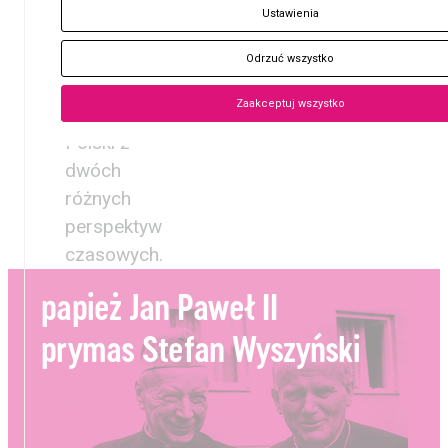
aż dwa
Ustawienia
wyjątkowe
miejsca i
Odrzuć wszystko
spojrzeć
Zaakceptuj wszystko
na historię
Polski z
dwóch
różnych
perspektyw
czasowych.
papież Jan Paweł II
prymas Stefan Wyszyński