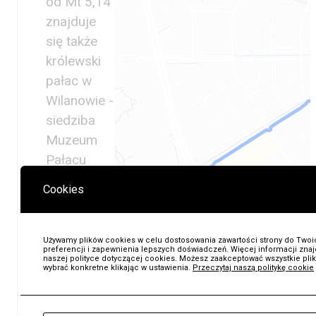
od Mt 5,14
znajduje
się także
królewski
pałac w
Wilanowie -
siedziba
Muzeum
Pałacu
Króla Jana
Cookies
III.
Wyprawa
na południe
Używamy plików cookies w celu dostosowania zawartości strony do Twoi
preferencji i zapewnienia lepszych doświadczeń. Więcej informacji znaj
Warszawy
naszej polityce dotyczącej cookies. Możesz zaakceptować wszystkie plik
wybrać konkretne klikając w ustawienia.
Przeczytaj naszą politykę cookie
pozwala
odwiedzić