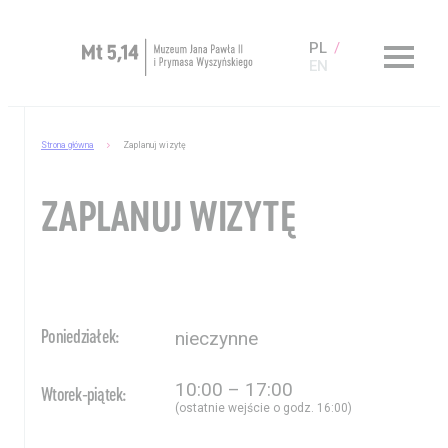
PL
EN
Zaplanuj wizytę
Strona główna
Zaplanuj wizytę
O Muzeum
ZAPLANUJ WIZYTĘ
Muzeum dostępne
Kup bilet
Sklep
nieczynne
Poniedziałek:
10:00 – 17:00
Wtorek-piątek:
(ostatnie wejście o godz. 16:00)