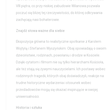
VIII piętra, co przy niskiej zabudowie Wilanowa pozwala
poczuć się bliżej tej rzeczywistości, do której odkrywania
zachęcają nasi bohaterowie.
Znajdź słowa ważne dla siebie
Ekspozycja główna to realistyczne spotkanie z Karolem
Wojtyłą i Stefanem Wyszyńskim. Obaj opowiadają o swoim
dzieciństwie, rodzinach, powołaniu i drodze w Kościele.
Aktualności
Nauka
Dzięki cytatom i filmom nie są tylko hierarchami Kościoła,
ale też stają się żywymi nauczycielami. Ich postawy wobec
Wystawy / Wydarzenia
Edukacja
rodzinnych tragedii, których obaj doświadczyli, reakcje na
Kontakt i Zespół
Projekty
trudne historyczne wydarzenia i stosunek wobec
BIP
Wolontariat
prześladowców mogą się okazać inspirujące w swojej
uniwersalności.
Kolekcja im. Jana
Pawła II
Historia i sztuka