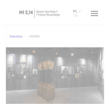
PL
EN
Zaplanuj wizytę
Strona główna
O MUZEUM
O Muzeum
Muzeum dostępne
Kup bilet
Sklep