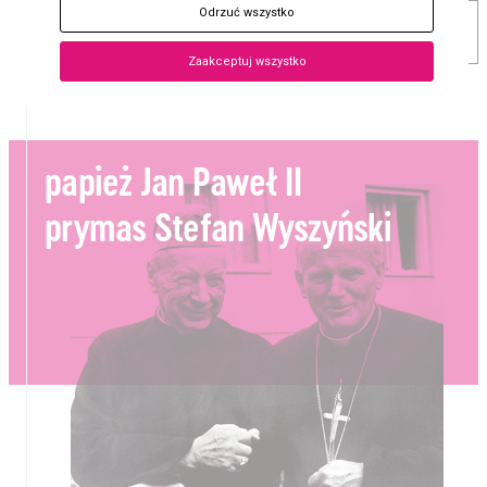
Odrzuć wszystko
PROJEKTY DOFINANSOWANE
Zaakceptuj wszystko
papież Jan Paweł II
prymas Stefan Wyszyński