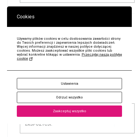
Cookies
Używamy plików cookies w celu dostosowania zawartości strony
do Twoich preferencji i zapewnienia lepszych doświadczeń.
Więcej informacji znajdziesz w naszej polityce dotyczącej
cookies. Możesz zaakceptować wszystkie pliki cookies lub
wybrać konkretne klikając w ustawienia.
Przeczytaj naszą politykę
cookie
KUP
Bilet
Ustawienia
Odrzuć wszystko
Zaakceptuj wszystko
VINCENT VAN GOGH. ZAPEWNIENIE
ODPOWIEDNICH WARUNKÓW
BEZPIECZEŃSTWA OBIEKTOWI NA
EKSPOZYCJI.