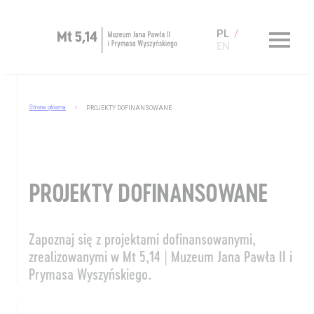
PL
EN
Zaplanuj wizytę
Strona główna
PROJEKTY DOFINANSOWANE
O Muzeum
Muzeum dostępne
PROJEKTY DOFINANSOWANE
Kup bilet
Sklep
Zapoznaj się z projektami dofinansowanymi,
zrealizowanymi w Mt 5,14 | Muzeum Jana Pawła II i
Prymasa Wyszyńskiego.