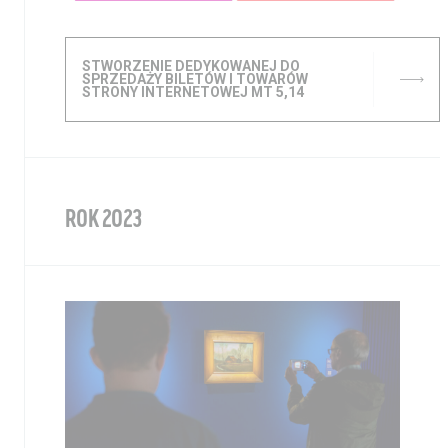
STWORZENIE DEDYKOWANEJ DO
SPRZEDAŻY BILETÓW I TOWARÓW
STRONY INTERNETOWEJ MT 5,14
Aktualności
Nauka
Wystawy / Wydarzenia
Edukacja
ROK 2023
Kontakt i Zespół
Projekty
BIP
Wolontariat
Kolekcja im. Jana
Pawła II