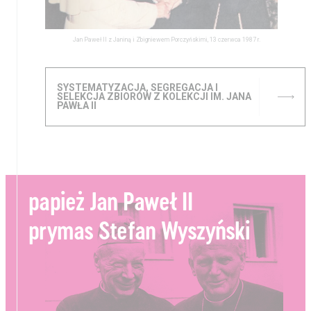
Jan Paweł II z Janiną i Zbigniewem Porczyńskimi, 13 czerwca 1987 r.
SYSTEMATYZACJA, SEGREGACJA I
SELEKCJA ZBIORÓW Z KOLEKCJI IM. JANA
PAWŁA II
papież Jan Paweł II
prymas Stefan Wyszyński