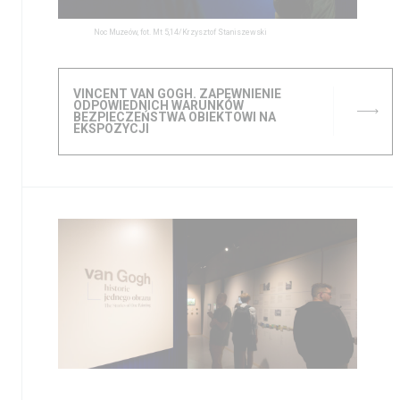
Noc Muzeów, fot. Mt 5,14/Krzysztof Staniszewski
VINCENT VAN GOGH. ZAPEWNIENIE
ODPOWIEDNICH WARUNKÓW
BEZPIECZEŃSTWA OBIEKTOWI NA
EKSPOZYCJI