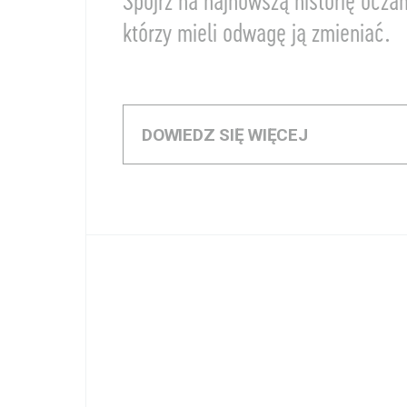
Spójrz na najnowszą historię ocza
którzy mieli odwagę ją zmieniać.
DOWIEDZ SIĘ WIĘCEJ