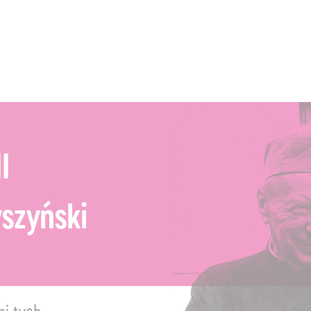
I
szyński