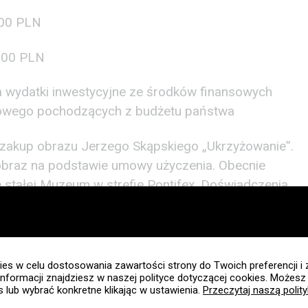
00 PLN
000 PLN
 wydatki inwestycyjne ze środków finansowych
odowego pochodzących z budżetu państwa
st zakup obrazu Jerzego Skąpskiego „Ukrzyżowanie”.
braz na podstawie umowy użyczenia. Obecnie
 stałej Muzeum w strefie Pontifex. Doświadczenia
oliptyku przedstawiającym śmierć Jezusa
ym motywem nauczania Patronów Muzeum.
kle sugestywna, jak i skłaniająca do refleksji nad
sa. A mówiąc o cierpieniu, nie sposób nie
es w celu dostosowania zawartości strony do Twoich preferencji i 
informacji znajdziesz w naszej polityce dotyczącej cookies. Możes
dla ludzkości Jezus – o czym tak często
es lub wybrać konkretne klikając w ustawienia.
Przeczytaj naszą polit
an Paweł II i Prymas Wyszyński. Obraz, podnosząc