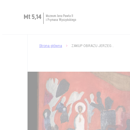
Zaplanuj wizytę
Strona główna
ZAKUP OBRAZU JERZEGO SKĄPSKIEGO „UKRZYŻOWANIE”
O Muzeum
Muzeum dostępne
Kup bilet
Sklep