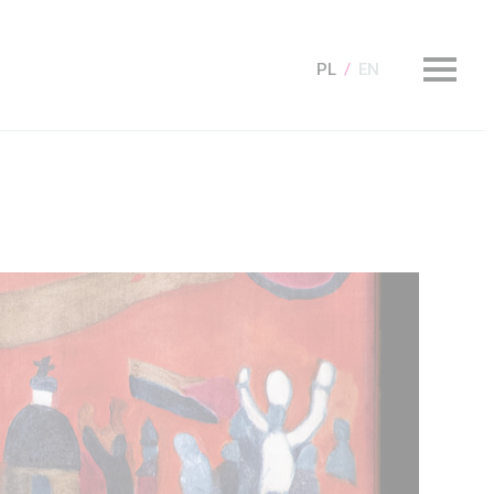
PL
EN
KUP Bilet