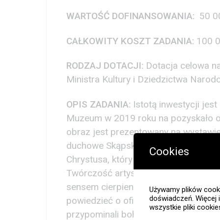
WARTOŚĆ DOFINANSOWANIA:
50 0
CAŁKOWITY KOSZT ZADANIA:
100 
RODZAJ DOTACJI
:
Dotacja celowa na
Ministra Kultury i Dziedzictwa Nar
OPIS ZADANIA:
Istotą inwestycji je
Muzeum w 2019 roku na pozyskało o
obraz jest prezentowany na wystawie
duchowe Skąpskiego są wyrażone w p
Cookies
Chrystusa, który jest najważniejsz
Twórczość artysty jest zarówno niezwy
sensem cierpienia oraz osobą Chrystu
Używamy plików cooki
doświadczeń. Więcej 
powiedzieć o ofierze, którą poniósł 
wszystkie pliki cooki
przypominali bohaterowie Muzeum, J