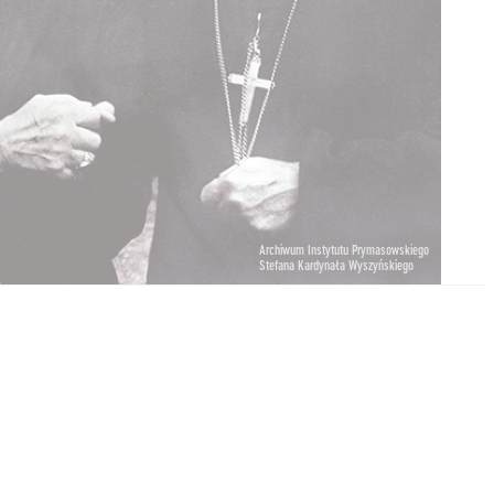
Archiwum Instytutu Prymasowskiego
Stefana Kardynała Wyszyńskiego