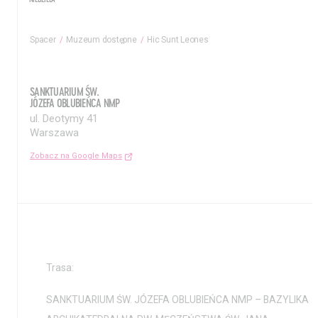
Spacer
Muzeum dostępne
Hic Sunt Leones
SANKTUARIUM ŚW.
JÓZEFA OBLUBIEŃCA NMP
ul. Deotymy 41
Warszawa
Zobacz na Google Maps
Aktualności
Nauka
Wystawy / Wydarzenia
Edukacja
Kontakt i Zespół
Projekty
BIP
Wolontariat
Trasa:
Kolekcja im. Jana
SANKTUARIUM ŚW. JÓZEFA OBLUBIEŃCA NMP – BAZYLIKA
Pawła II