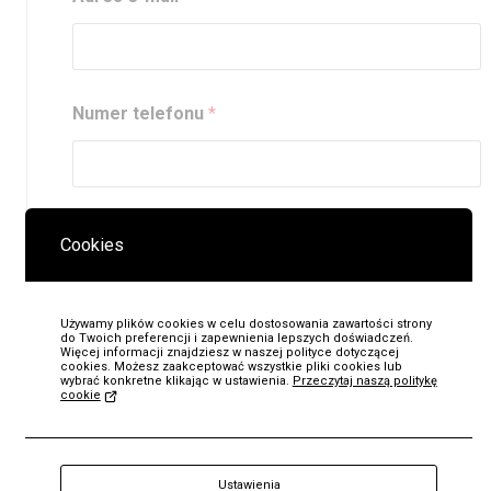
Numer telefonu
*
Akceptacja
*
Cookies
Przeczytałem i akceptuję
regulamin
Akceptacja (kopia)
*
Używamy plików cookies w celu dostosowania zawartości strony
do Twoich preferencji i zapewnienia lepszych doświadczeń.
Więcej informacji znajdziesz w naszej polityce dotyczącej
Przeczytałem i akceptuję
oświadczenie
cookies. Możesz zaakceptować wszystkie pliki cookies lub
wybrać konkretne klikając w ustawienia.
Przeczytaj naszą politykę
cookie
Wyślij zgłoszenie
KUP
Organizator: Mt 5,14 | Muzeum Jana Pawła II i Prymasa
Ustawienia