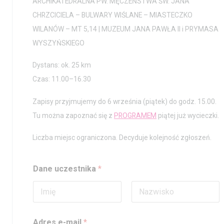
ARCHIKATEDRALNA PW. MĘCZEŃSTWA ŚW. JANA
CHRZCICIELA – BULWARY WIŚLANE – MIASTECZKO
WILANÓW – MT 5,14 | MUZEUM JANA PAWŁA II i PRYMASA
WYSZYŃSKIEGO
Dystans: ok. 25 km
Czas: 11.00–16.30
Zapisy przyjmujemy do 6 września (piątek) do godz. 15.00.
Tu można zapoznać się z
PROGRAMEM
piątej już wycieczki.
Liczba miejsc ograniczona. Decyduje kolejność zgłoszeń.
Dane uczestnika
*
Pierwszy
Ostatni
Adres e-mail
*