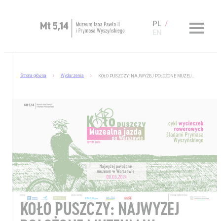
PL
EN
Zaplanuj wizytę
Strona główna
Wydarzenia
KOŁO PUSZCZY: NAJWYŻEJ POŁOŻONE MUZEUM W WARSZAWIE
O Muzeum
Muzeum dostępne
Kup bilet
Sklep
KOŁO PUSZCZY: NAJWYŻEJ