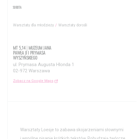
SOBOTA
Warsztaty dla młodzieży
Warsztaty dorośli
MT 5,14 | MUZEUM JANA
PAWŁA II I PRYMASA
WYSZYŃSKIEGO
ul. Prymasa Augusta Hlonda 1
02-972 Warszawa
Zobacz na Google Maps
Aktualności
Nauka
Warsztaty Loesje to zabawa skojarzeniami słownymi
Wystawy / Wydarzenia
Edukacja
i wspólne pisanie krótkich tekstów. Pobudzają twórcze