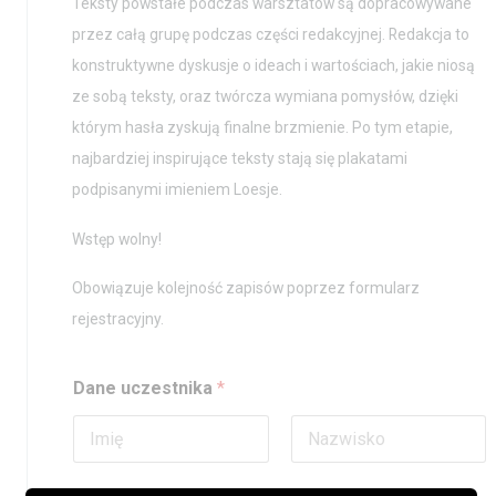
Teksty powstałe podczas warsztatów są dopracowywane
przez całą grupę podczas części redakcyjnej. Redakcja to
konstruktywne dyskusje o ideach i wartościach, jakie niosą
ze sobą teksty, oraz twórcza wymiana pomysłów, dzięki
którym hasła zyskują finalne brzmienie. Po tym etapie,
najbardziej inspirujące teksty stają się plakatami
podpisanymi imieniem Loesje.
Wstęp wolny!
Obowiązuje kolejność zapisów poprzez formularz
rejestracyjny.
Dane uczestnika
*
Pierwszy
Ostatni