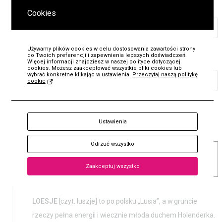
Adres e-mail
*
Cookies
Używamy plików cookies w celu dostosowania zawartości strony
do Twoich preferencji i zapewnienia lepszych doświadczeń.
Numer telefonu
*
Więcej informacji znajdziesz w naszej polityce dotyczącej
cookies. Możesz zaakceptować wszystkie pliki cookies lub
wybrać konkretne klikając w ustawienia.
Przeczytaj naszą politykę
cookie
KUP
Wyślij zgłoszenie
Bilet
Ustawienia
Odrzuć wszystko
LOESJE 15.03.20 REGULAMIN.PDF
[237
KB]
Zaakceptuj wszystko
LOESJE
[czyt. luszje] to po polsku „Lusia”, a w gruncie
rzeczy pełna energii i wiecznie młoda duchem Holenderka.