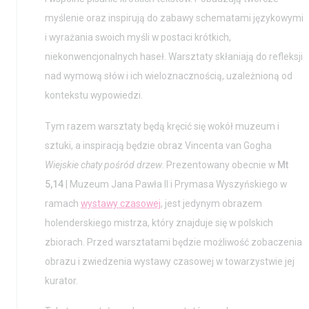
Kontakt i Zespół
Projekty
myślenie oraz inspirują do zabawy schematami językowymi
BIP
Wolontariat
i wyrażania swoich myśli w postaci krótkich,
niekonwencjonalnych haseł. Warsztaty skłaniają do refleksji
Kolekcja im. Jana
nad wymową słów i ich wieloznacznością, uzależnioną od
Pawła II
kontekstu wypowiedzi.
Tym razem warsztaty będą kręcić się wokół muzeum i
sztuki, a inspiracją będzie obraz Vincenta van Gogha
Wiejskie chaty pośród drzew
. Prezentowany obecnie w
Mt
5,14
| Muzeum Jana Pawła II i Prymasa Wyszyńskiego w
ramach
wystawy czasowej
, jest jedynym obrazem
holenderskiego mistrza, który znajduje się w polskich
zbiorach. Przed warsztatami będzie możliwość zobaczenia
obrazu i zwiedzenia wystawy czasowej w towarzystwie jej
kurator.