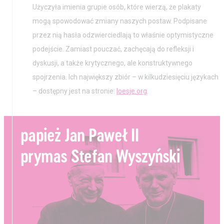
Użyczyła imienia grupie osób, które wierzą, że plakaty
mogą spowodować zmiany naszych postaw. Podpisane
przez nią hasła odzwierciedlają to właśnie optymistyczne
podejście. Zamiast pouczać, zachęcają do refleksji i
dyskusji, a także krytycznego, ale konstruktywnego
spojrzenia. Ich największy zbiór – w kilkudziesięciu językach
– dostępny jest na stronie:
loesje.org
.
papież Jan Paweł II
prymas Stefan Wyszyński