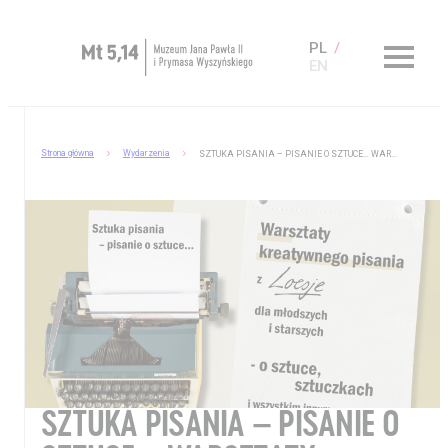
PL
EN
Zaplanuj wizytę
Strona główna
Wydarzenia
SZTUKA PISANIA – PISANIE O SZTUCE… WARSZTATY KREATYWNE Z LOESJE
O Muzeum
Muzeum dostępne
Kup bilet
Sklep
SZTUKA PISANIA – PISANIE O