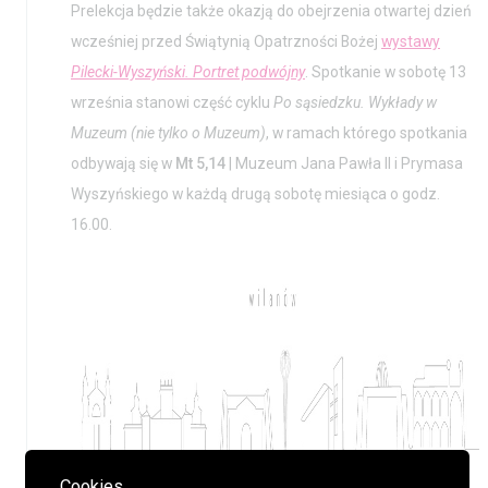
Prelekcja będzie także okazją do obejrzenia otwartej dzień
wcześniej przed Świątynią Opatrzności Bożej
wystawy
Pilecki-Wyszyński. Portret podwójny
. Spotkanie w sobotę 13
września stanowi część cyklu
Po sąsiedzku. Wykłady w
Muzeum (nie tylko o Muzeum)
, w ramach którego spotkania
odbywają się w
Mt 5,14
| Muzeum Jana Pawła II i Prymasa
Wyszyńskiego w każdą drugą sobotę miesiąca o godz.
16.00.
Cookies