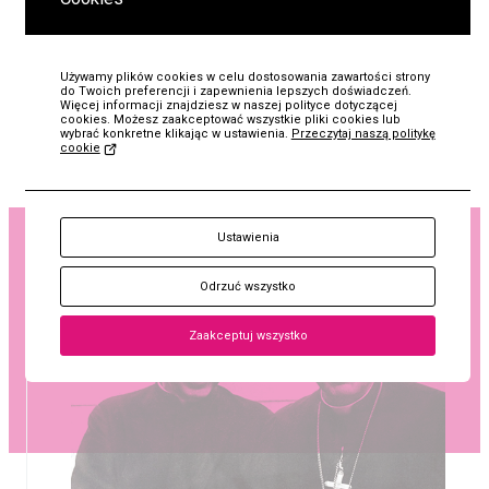
Używamy plików cookies w celu dostosowania zawartości strony
do Twoich preferencji i zapewnienia lepszych doświadczeń.
Więcej informacji znajdziesz w naszej polityce dotyczącej
cookies. Możesz zaakceptować wszystkie pliki cookies lub
wybrać konkretne klikając w ustawienia.
Przeczytaj naszą politykę
cookie
KUP
Ustawienia
papież Jan Paweł II
Bilet
prymas Stefan Wyszyński
Odrzuć wszystko
Zaakceptuj wszystko