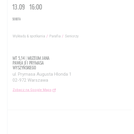
13.09
16:00
SOBOTA
Wykłady & spotkania
Parafia
Seniorzy
Aktualności
Nauka
Wystawy / Wydarzenia
Edukacja
MT 5,14 | MUZEUM JANA
PAWŁA II I PRYMASA
Kontakt i Zespół
Projekty
WYSZYŃSKIEGO
ul. Prymasa Augusta Hlonda 1
BIP
Wolontariat
02-972 Warszawa
Zobacz na Google Maps
Kolekcja im. Jana
Pawła II