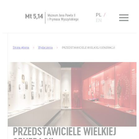
PL
EN
Zaplanuj wizytę
Strona główna
Wydarzenia
PRZEDSTAWICIELE WIELKIEJ GENERACJI
O Muzeum
Muzeum dostępne
Kup bilet
Sklep
PRZEDSTAWICIELE WIELKIEJ