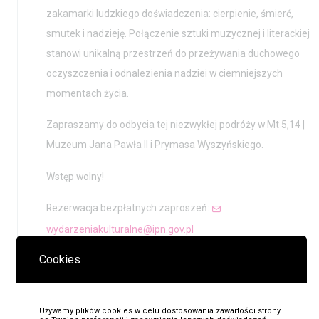
zakamarki ludzkiego doświadczenia: cierpienie, śmierć,
smutek i nadzieję. Połączenie sztuki muzycznej i literackiej
stanowi unikalną przestrzeń do przeżywania duchowego
oczyszczenia i odnalezienia nadziei w ciemniejszych
momentach życia.
Zapraszamy do odbycia tej niezwykłej podróży w Mt 5,14 |
Muzeum Jana Pawła II i Prymasa Wyszyńskiego.
Wstęp wolny!
Rezerwacja bezpłatnych zaproszeń:
wydarzeniakulturalne@ipn.gov.pl
Cookies
Organizatorzy:
Używamy plików cookies w celu dostosowania zawartości strony