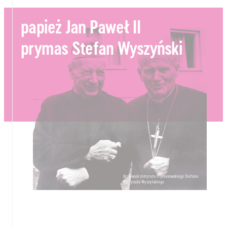
papież Jan Paweł II
prymas Stefan Wyszyński
Archiwum Instytutu Prymasowskiego Stefana
Kardynała Wyszyńskiego