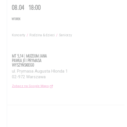
08.04
18:00
WTOREK
Koncerty
Rodzina & dzieci
Seniorzy
MT 5,14 | MUZEUM JANA
PAWŁA II I PRYMASA
WYSZYŃSKIEGO
ul. Prymasa Augusta Hlonda 1
02-972 Warszawa
Zobacz na Google Maps
Aktualności
Nauka
Wystawy / Wydarzenia
Edukacja
Kontakt i Zespół
Projekty