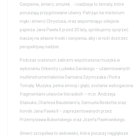
BIP
Wolontariat
Cierpienie, śmierć, smutek … i nadzieja to tematy, które
Kolekcja im. Jana
poruszają przygotowane utwory. Patrząc na misterium
Pawła II
męki i śmierci Chrystusa, oraz wspominając odejście
papieża Jana Pawła II przed 20 laty, spróbujemy spojrzeć
inaczej na własne troski i cierpienia, aby i w nich dostrzec
perspektywę nadziei.
Podczas oratorium zabrzmi współczesna muzyka w
wykonaniu Orkiestry Ludwika Sarskiego – utalentowanych
multiinstrumentalistów Damiana Szymczaka i Piotra
Tomalę. Muzyka, pełna emocji i głębi, zostanie wzbogacona
fragmentami utworów literackich – m.in. Andrzeja
Stasiuka, Charlesa Baudelaire’a, Samuela Becketta oraz
homilii Jana Pawła II – zaprezentowanych przez
Przemysława Buksińskiego oraz Józefa Pawłowskiego.
Śmierć szczęśliwa
to widowisko, które poruszy najgłębsze