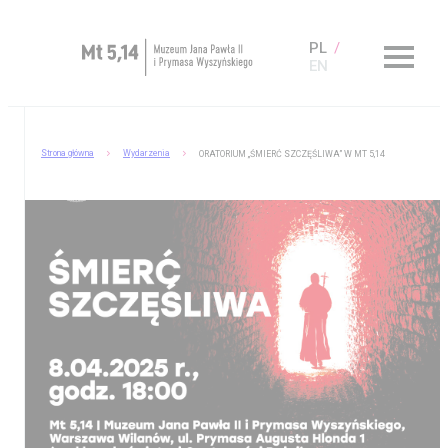
PL
EN
Zaplanuj wizytę
Strona główna
Wydarzenia
ORATORIUM „ŚMIERĆ SZCZĘŚLIWA” W MT 5,14
O Muzeum
Muzeum dostępne
Kup bilet
Sklep