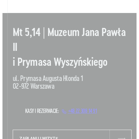
Mt 5,14 | Muzeum Jana Pawła
II
i Prymasa Wyszyńskiego
ul. Prymasa Augusta Hlonda 1
02-972 Warszawa
KASY I REZERWACJE:
+48 22 308 14 91
ZAPLANUJ WIZYTĘ