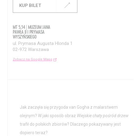
KUP BILET
MT 5,14 | MUZEUM JANA
PAWŁA II I PRYMASA
WYSZYŃSKIEGO
ul. Prymasa Augusta Hlonda 1
Aktualności
Nauka
02-972 Warszawa
Zobacz na Google Maps
Wystawy / Wydarzenia
Edukacja
Kontakt i Zespół
Projekty
BIP
Wolontariat
Kolekcja im. Jana
Pawła II
Jak zaczęła się przygoda van Gogha z malarstwem
olejnym? W jaki sposób obraz
Wiejskie chaty pośród drzew
trafił do polskich zbiorów? Dlaczego pokazywany jest
dopiero teraz?