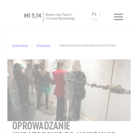
PL
EN
Zaplanuj wizytę
Strona główna
Wydarzenia
OPROWADZANIE KURATORSKIE PO WYSTAWIE VAN GOGHA
O Muzeum
Muzeum dostępne
Kup bilet
Sklep
OPROWADZANIE