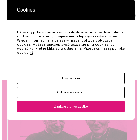
kraju. Była konserwatorem zbiorów filmowych w Filmotece
Cookies
Narodowej – Instytucie Audiowizualnym, obecnie pracuje w
Oddziale Kolekcja im. Jana Pawła II w Mt 5,14 | Muzeum
Jana Pawła II i Prymasa Wyszyńskiego.
Używamy plików cookies w celu dostosowania zawartości strony
do Twoich preferencji i zapewnienia lepszych doświadczeń.
Więcej informacji znajdziesz w naszej polityce dotyczącej
cookies. Możesz zaakceptować wszystkie pliki cookies lub
Liczba miejsc ograniczona. Zachęcamy do
wybrać konkretne klikając w ustawienia.
Przeczytaj naszą politykę
cookie
wcześniejszego
zakupu biletu na stronie lub w kasie
Muzeum
.
KUP
Ustawienia
Bilet
papież Jan Paweł II
Odrzuć wszystko
prymas Stefan Wyszyński
Zaakceptuj wszystko