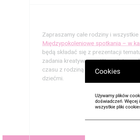
Zapraszamy całe rodziny i wszystkie
Międzypokoleniowe spotkania – w każ
będą składać się z prezentacji temat
zadania kreatywnego. Warsztaty są 
czasu z rodziną – nie tylko dziadków
Cookies
dziećmi.
Używamy plików cooki
doświadczeń. Więcej 
wszystkie pliki cooki
Nauka