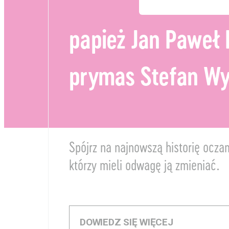
Edukacja
Projekty
papież Jan Paweł I
Wolontariat
prymas Stefan Wy
Kolekcja im. Jana Pawł
II
Spójrz na najnowszą historię ocza
którzy mieli odwagę ją zmieniać.
DOWIEDZ SIĘ WIĘCEJ