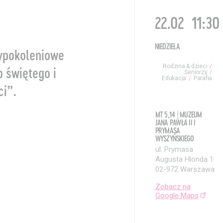
22.02
11:30
NIEDZIELA
zypokoleniowe
Rodzina & dzieci
 świętego i
Seniorzy
Edukacja
Parafia
ci”.
MT 5,14 | MUZEUM
JANA PAWŁA II I
PRYMASA
WYSZYŃSKIEGO
ul. Prymasa
Augusta Hlonda 1
02-972 Warszawa
Zobacz na
Google Maps