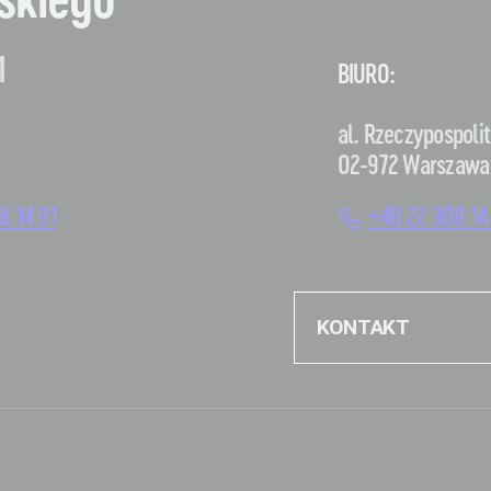
skiego
1
BIURO:
al. Rzeczypospolit
02-972 Warszawa
8 14 91
+48 22 308 14
KONTAKT