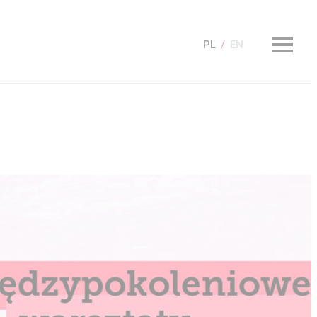
PL
EN
KUP Bilet