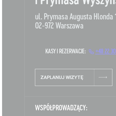
i Prymasa Wyszyń
ul. Prymasa Augusta Hlonda 
02-972 Warszawa
KASY I REZERWACJE:
+48 22 30
ZAPLANUJ WIZYTĘ
WSPÓŁPROWADZĄCY: