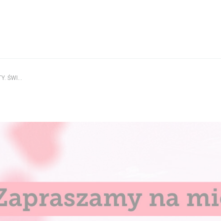
Aktualności
NIE TYLKO WALENTY. ŚWIĘCI OD MIŁOŚCI
Wystawy / Wydarzenia
Kontakt i Zespół
BIP