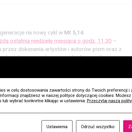
 generacje na nowy cykl w
Mt 5,14
.
dą ostatnią niedzielę miesiąca o godz. 11.30
–
u przez dokonania artystów i autorów pism oraz z
doskonałym pomysłem na niedzielne spędzenie
 z wnuczkami, ale też rodziców czy opiekunów z
es w celu dostosowania zawartości strony do Twoich preferencji i 
informacji znajdziesz w naszej polityce dotyczącej cookies. Możes
es lub wybrać konkretne klikając w ustawienia.
Przeczytaj naszą polit
Ustawienia
Odrzuć wszystko
Z