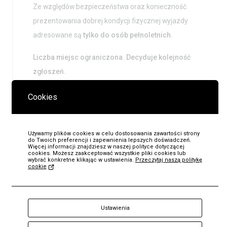
Ze względów bezpieczeństwa oraz konieczność
prezentowania dobrej kondycji fizycznej wyjazdy
adresowane są
tylko do osób pełnoletnich.
Liczba miejsc ograniczona. Decyduje kolejność
zgłoszeń.
Po wysłaniu zgłoszenia na wskazany adres uczestnicy
Cookies
otrzymają regulamin i oświadczenie o stanie zdrowia do
podpisania i odesłania pod wskazany adres elektroniczny
Używamy plików cookies w celu dostosowania zawartości strony
organizatora.
do Twoich preferencji i zapewnienia lepszych doświadczeń.
Więcej informacji znajdziesz w naszej polityce dotyczącej
cookies. Możesz zaakceptować wszystkie pliki cookies lub
Na wszystkie pytania odpowiadamy pod adresem
wybrać konkretne klikając w ustawienia.
Przeczytaj naszą politykę
cookie
kolopuszczy@mt514.pl
KUP
Partnerzy projektu:
Ustawienia
Bilet
Stowarzyszenie Enjoy Leoncin