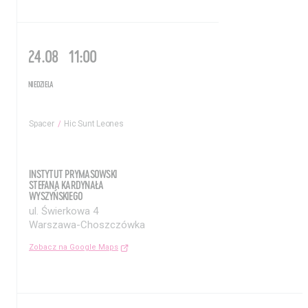
24.08
11:00
NIEDZIELA
Spacer
Hic Sunt Leones
Aktualności
Nauka
INSTYTUT PRYMASOWSKI
STEFANA KARDYNAŁA
Wystawy / Wydarzenia
Edukacja
WYSZYŃSKIEGO
ul. Świerkowa 4
Kontakt i Zespół
Projekty
Warszawa-Choszczówka
Zobacz na Google Maps
BIP
Wolontariat
Kolekcja im. Jana
Pawła II