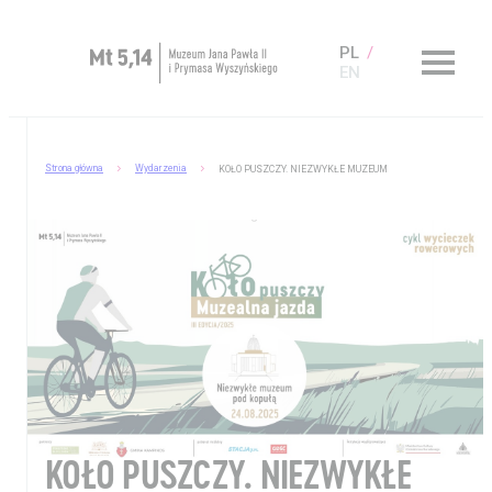
PL
EN
Zaplanuj wizytę
Strona główna
Wydarzenia
KOŁO PUSZCZY. NIEZWYKŁE MUZEUM
O Muzeum
Muzeum dostępne
Kup bilet
Sklep
KOŁO PUSZCZY. NIEZWYKŁE