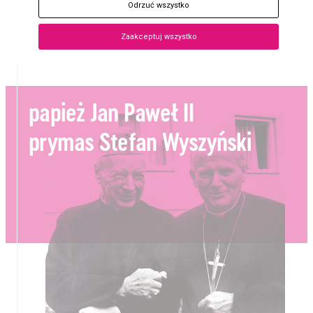
Odrzuć wszystko
Gmina Kampinos
Zaakceptuj wszystko
Biblioteka Publiczna Gminy Kampinos
papież Jan Paweł II
prymas Stefan Wyszyński