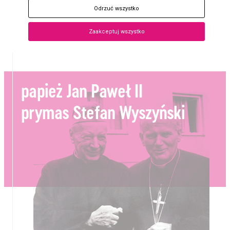
Odrzuć wszystko
Patronat honorowy
Dziekana Dekanatu Wilanowskiego,
proboszcza Parafii Opatrzności Bożej, Księdza Prałata
Zaakceptuj wszystko
Tadeusza Aleksandrowicza
papież Jan Paweł II
prymas Stefan Wyszyński