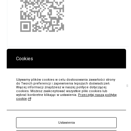
Cookies
Partnerzy projektu:
Stowarzyszenie Geocaching
Warszawa, Instytut Prymasa Stefana Kardynała
Wyszyńskiego, Parafia bł. Władysława z Gielniowa, Parafia
Używamy plików cookies w celu dostosowania zawartości strony
do Twoich preferencji i zapewnienia lepszych doświadczeń.
pw. Przemienienia Pańskiego w Zuzeli, Fundacja „Łączy nas
Więcej informacji znajdziesz w naszej polityce dotyczącej
cookies. Możesz zaakceptować wszystkie pliki cookies lub
Dobro”
wybrać konkretne klikając w ustawienia.
Przeczytaj naszą politykę
cookie
Partnerzy medialni:
CowWilanowie.pl, Portal Warszawski
KUP
Projekt dofinansowano:
ze środków Ministra Kultury i
Ustawienia
Bilet
Dziedzictwa Narodowego.