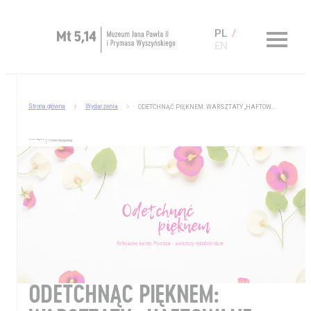
PL
EN
Zaplanuj wizytę
Strona główna
Wydarzenia
ODETCHNĄĆ PIĘKNEM: WARSZTATY „HAFTOWANE KWIATY PRYMASA”
O Muzeum
Muzeum dostępne
Kup bilet
Sklep
ODETCHNĄĆ PIĘKNEM: