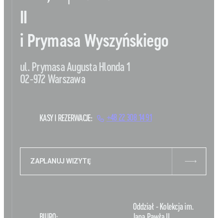
II
i Prymasa Wyszyńskiego
ul. Prymasa Augusta Hlonda 1
02-972 Warszawa
KASY I REZERWACJE:
+48 22 308 14 91
ZAPLANUJ WIZYTĘ
Oddział - Kolekcja im.
BIURO:
Jana Pawła II