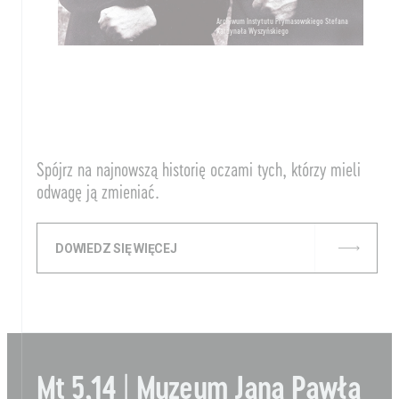
Archiwum Instytutu Prymasowskiego Stefana
Kardynała Wyszyńskiego
Spójrz na najnowszą historię oczami tych, którzy mieli
odwagę ją zmieniać.
DOWIEDZ SIĘ WIĘCEJ
Mt 5,14 | Muzeum Jana Pawła