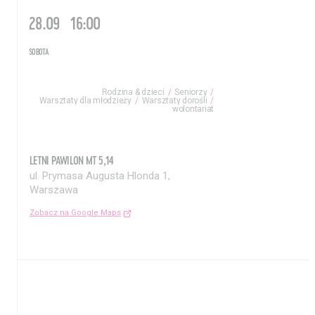
28.09
16:00
SOBOTA
Rodzina & dzieci
Seniorzy
Warsztaty dla młodzieży
Warsztaty dorośli
wolontariat
LETNI PAWILON MT 5,14
Aktualności
Nauka
ul. Prymasa Augusta Hlonda 1,
Warszawa
Wystawy / Wydarzenia
Edukacja
Zobacz na Google Maps
Kontakt i Zespół
Projekty
BIP
Wolontariat
Kolekcja im. Jana
Pawła II