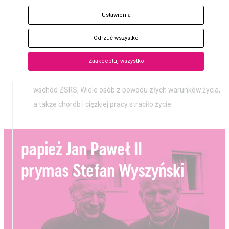
między siebie strefy okupacyjne. Polacy zamieszkujący
Ustawienia
Bilet
wschodnie województwa Rzeczypospolitej znaleźli się pod
okupacją sowiecką i szybko stali się ofiarami terroru.
Odrzuć wszystko
Żołnierze polscy zostali zamknięci w obozach, ponad 20
tys. polskich oficerów zostało zamordowanych. Polska
Zaakceptuj wszystko
ludność cywilna z kolei w dużej liczbie została zesłana na
wschód ZSRS, Wiele osób z powodu złych warunków życia,
a także chorób i ciężkiej pracy straciło życie.
papież Jan Paweł II
prymas Stefan Wyszyński