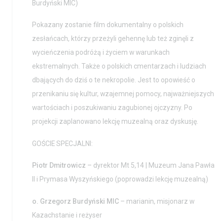
Burdyński MIC)
Pawła II
Pokazany zostanie film dokumentalny o polskich
zesłańcach, którzy przeżyli gehennę lub też zginęli z
wycieńczenia podróżą i życiem w warunkach
ekstremalnych. Także o polskich cmentarzach i ludziach
dbających do dziś o te nekropolie. Jest to opowieść o
przenikaniu się kultur, wzajemnej pomocy, najważniejszych
wartościach i poszukiwaniu zagubionej ojczyzny. Po
projekcji zaplanowano lekcję muzealną oraz dyskusję.
GOŚCIE SPECJALNI:
Piotr Dmitrowicz
– dyrektor Mt 5,14 | Muzeum Jana Pawła
II i Prymasa Wyszyńskiego (poprowadzi lekcję muzealną)
o. Grzegorz Burdyński
MIC
– marianin, misjonarz w
Kazachstanie i reżyser