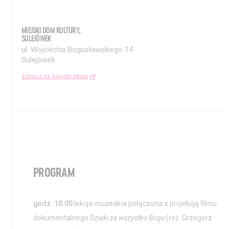
MIEJSKI DOM KULTURY,
SULEJÓWEK
ul. Wojciecha Bogusławskiego 14
Sulejówek
Zobacz na Google Maps
Aktualności
Nauka
Wystawy / Wydarzenia
Edukacja
PROGRAM
Kontakt i Zespół
Projekty
BIP
Wolontariat
godz. 10.00
lekcja muzealna połączona z projekcją filmu
dokumentalnego
Dzięki za wszystko Bogu
(reż. Grzegorz
Kolekcja im. Jana