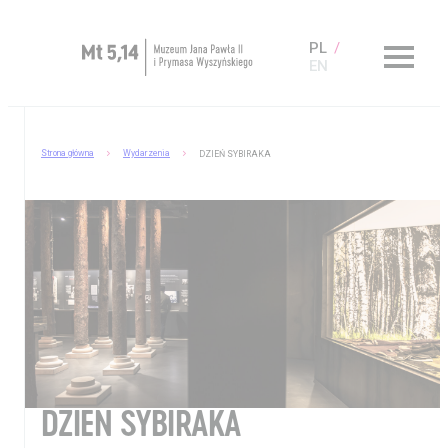
PL
EN
Zaplanuj wizytę
Strona główna
Wydarzenia
DZIEŃ SYBIRAKA
O Muzeum
Muzeum dostępne
Kup bilet
Sklep
DZIEŃ SYBIRAKA