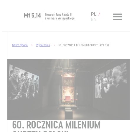
PL
EN
Zaplanuj wizytę
Strona główna
Wydarzenia
60. ROCZNICA MILENIUM CHRZTU POLSKI
O Muzeum
Muzeum dostępne
Kup bilet
Sklep
60. ROCZNICA MILENIUM