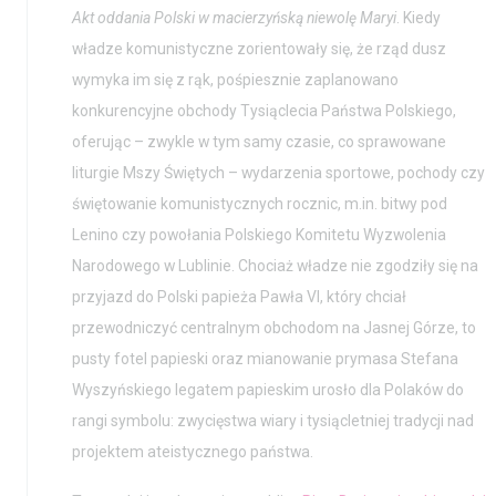
Wystawy / Wydarzenia
Edukacja
Akt oddania Polski w macierzyńską niewolę Maryi
. Kiedy
władze komunistyczne zorientowały się, że rząd dusz
Kontakt i Zespół
Projekty
wymyka im się z rąk, pośpiesznie zaplanowano
BIP
Wolontariat
konkurencyjne obchody Tysiąclecia Państwa Polskiego,
oferując – zwykle w tym samy czasie, co sprawowane
Kolekcja im. Jana
liturgie Mszy Świętych – wydarzenia sportowe, pochody czy
Pawła II
świętowanie komunistycznych rocznic, m.in. bitwy pod
Lenino czy powołania Polskiego Komitetu Wyzwolenia
Narodowego w Lublinie. Chociaż władze nie zgodziły się na
przyjazd do Polski papieża Pawła VI, który chciał
przewodniczyć centralnym obchodom na Jasnej Górze, to
pusty fotel papieski oraz mianowanie prymasa Stefana
Wyszyńskiego legatem papieskim urosło dla Polaków do
rangi symbolu: zwycięstwa wiary i tysiącletniej tradycji nad
projektem ateistycznego państwa.