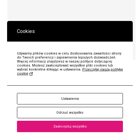
Cookies
Używamy plików cookies w celu dostosowania zawartości strony
do Twoich preferencji i zapewnienia lepszych doświadczeń.
Więcej informacji znajdziesz w naszej polityce dotyczącej
cookies. Możesz zaakceptować wszystkie pliki cookies lub
wybrać konkretne klikając w ustawienia.
Przeczytaj naszą politykę
cookie
KUP
Prelekcja w niedzielę 10 maja stanowi część
cyklu
Po
sąsiedzku. Wykłady w Muzeum (nie tylko o Muzeum)
, w
Bilet
Ustawienia
ramach którego spotkania odbywają się w
Mt 5,14
|
Odrzuć wszystko
Muzeum Jana Pawła II i Prymasa Wyszyńskiego w każdą
drugą niedzielę miesiąca o godz. 13.00.
Zaakceptuj wszystko