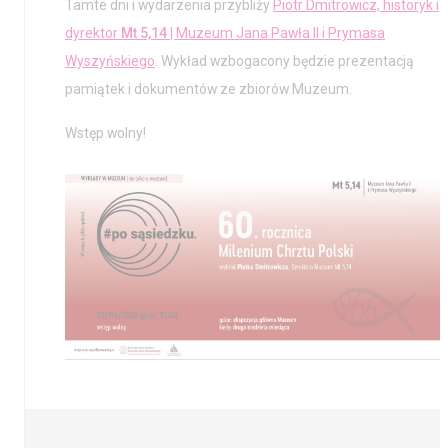
Tamte dni i wydarzenia przybliży
Piotr Dmitrowicz, historyk i
dyrektor
Mt 5,14
| Muzeum Jana Pawła II i Prymasa
Wyszyńskiego
. Wykład wzbogacony będzie prezentacją
pamiątek i dokumentów ze zbiorów Muzeum.
Wstęp wolny!