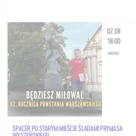
02.08
Aktualności
Nauka
18:00
Wystawy / Wydarzenia
Edukacja
NIEDZIELA
Kontakt i Zespół
Projekty
BIP
Wolontariat
Kolekcja im. Jana
Pawła II
SPACER PO STARYM MIEŚCIE ŚLADAMI PRYMASA