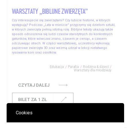
WARSZTATY „BIBLIJNE ZWIERZĘTA”
Czy interesujecie się zwierzętami? Czy lubicie historie, w których
występują? Podczas „Lata w mieście” przyjrzymy się dziełom sztuki,
w których zwierzęta pełnią istotną rolę. Biblijne teksty ukazuję także
sposób odnoszenia się ludzi czasów starożytnych do konkretnych
gatunków, które wówczas znano, czasem je ceniąc, a czasem
odczuwając strach. W części warsztatowej, uczestnicy wykonają
papierowe zwierzęta 3D oraz wezmą udział w lekcji niełatwego
rysowania koni oraz osiołków.
Edukacja
Parafia
Rodzina & dzieci
Warsztaty dla młodzieży
CZYTAJ DALEJ
BILET ZA 1 ZŁ
Cookies