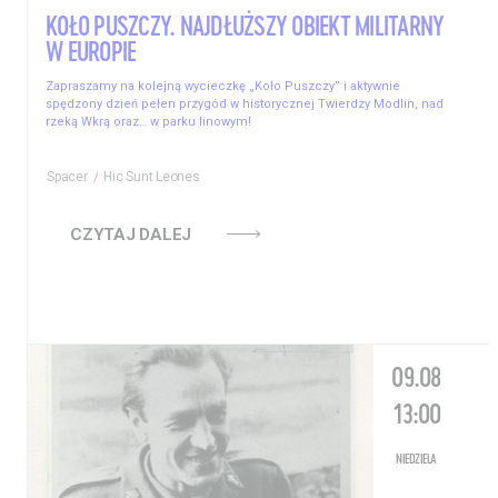
KOŁO PUSZCZY. NAJDŁUŻSZY OBIEKT MILITARNY
W EUROPIE
Zapraszamy na kolejną wycieczkę „Koło Puszczy” i aktywnie
spędzony dzień pełen przygód w historycznej Twierdzy Modlin, nad
rzeką Wkrą oraz… w parku linowym!
Spacer
Hic Sunt Leones
CZYTAJ DALEJ
09.08
13:00
NIEDZIELA