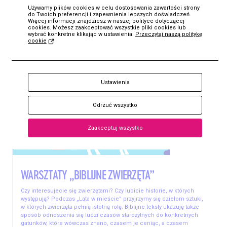
Używamy plików cookies w celu dostosowania zawartości strony
06.08
do Twoich preferencji i zapewnienia lepszych doświadczeń.
Więcej informacji znajdziesz w naszej polityce dotyczącej
11:00
cookies. Możesz zaakceptować wszystkie pliki cookies lub
wybrać konkretne klikając w ustawienia.
Przeczytaj naszą politykę
cookie
KUP
CZWARTEK
Bilet
Ustawienia
Odrzuć wszystko
Zaakceptuj wszystko
WARSZTATY „BIBLIJNE ZWIERZĘTA”
Czy interesujecie się zwierzętami? Czy lubicie historie, w których
występują? Podczas „Lata w mieście” przyjrzymy się dziełom sztuki,
w których zwierzęta pełnią istotną rolę. Biblijne teksty ukazuję także
sposób odnoszenia się ludzi czasów starożytnych do konkretnych
gatunków, które wówczas znano, czasem je ceniąc, a czasem