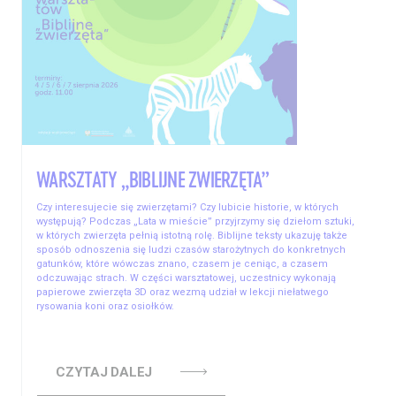
WARSZTATY „BIBLIJNE ZWIERZĘTA”
Czy interesujecie się zwierzętami? Czy lubicie historie, w których
występują? Podczas „Lata w mieście” przyjrzymy się dziełom sztuki,
w których zwierzęta pełnią istotną rolę. Biblijne teksty ukazuję także
sposób odnoszenia się ludzi czasów starożytnych do konkretnych
gatunków, które wówczas znano, czasem je ceniąc, a czasem
odczuwając strach. W części warsztatowej, uczestnicy wykonają
papierowe zwierzęta 3D oraz wezmą udział w lekcji niełatwego
rysowania koni oraz osiołków.
CZYTAJ DALEJ