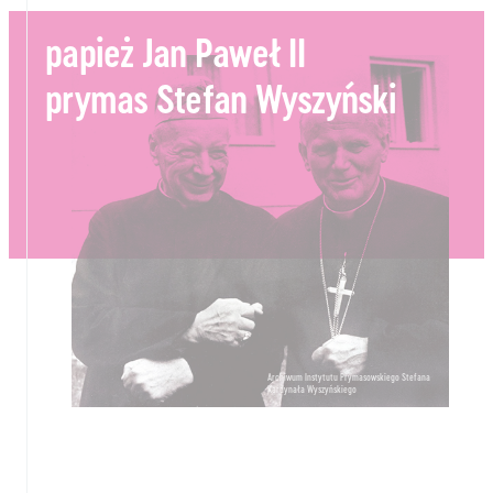
papież Jan Paweł II
prymas Stefan Wyszyński
Archiwum Instytutu Prymasowskiego Stefana
Kardynała Wyszyńskiego