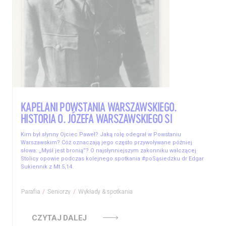
KAPELANI POWSTANIA WARSZAWSKIEGO.
HISTORIA O. JÓZEFA WARSZAWSKIEGO SI
Kim był słynny Ojciec Paweł? Jaką rolę odegrał w Powstaniu
Warszawskim? Cóż oznaczają jego często przywoływane później
słowa: „Myśl jest bronią”? O najsłynniejszym zakonniku walczącej
Stolicy opowie podczas kolejnego spotkania #poSąsiedzku dr Edgar
Sukiennik z Mt 5,14.
Parafia
Seniorzy
Wykłady & spotkania
CZYTAJ DALEJ