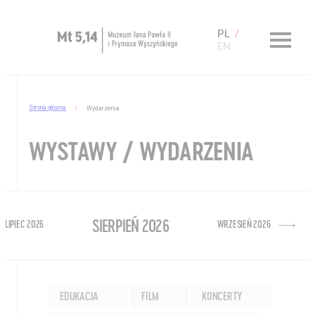
PL
EN
Strona główna
Wydarzenia
Zaplanuj wizytę
O Muzeum
WYSTAWY / WYDARZENIA
Muzeum dostępne
Kup bilet
SIERPIEŃ 2026
Sklep
LIPIEC 2026
WRZESIEŃ 2026
EDUKACJA
FILM
KONCERTY