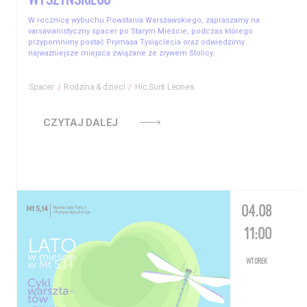
WYSZYŃSKIEGO
W rocznicę wybuchu Powstania Warszawskiego, zapraszamy na
varsavianistyczny spacer po Starym Mieście, podczas którego
przypomnimy postać Prymasa Tysiąclecia oraz odwiedzimy
najważniejsze miejsca związane ze zrywem Stolicy.
Spacer
Rodzina & dzieci
Hic Sunt Leones
CZYTAJ DALEJ
04.08
11:00
WTOREK