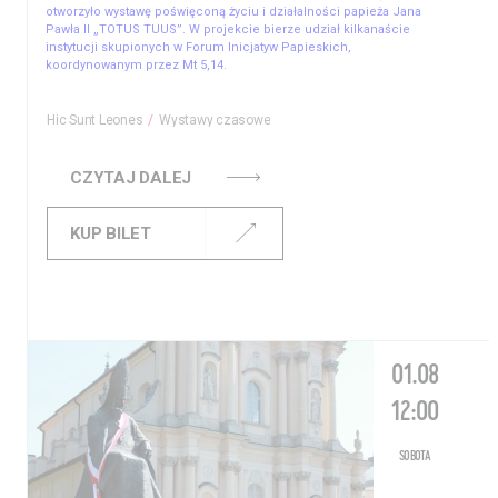
otworzyło wystawę poświęconą życiu i działalności papieża Jana
Pawła II „TOTUS TUUS”. W projekcie bierze udział kilkanaście
instytucji skupionych w Forum Inicjatyw Papieskich,
koordynowanym przez Mt 5,14.
Hic Sunt Leones
Wystawy czasowe
CZYTAJ DALEJ
KUP BILET
01.08
12:00
SOBOTA