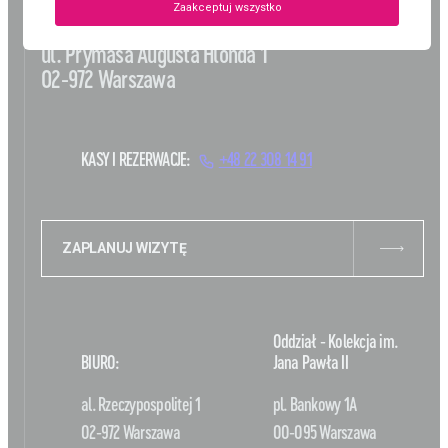
i Prymasa Wyszyńskiego
Zaakceptuj wszystko
ul. Prymasa Augusta Hlonda 1
02-972 Warszawa
KASY I REZERWACJE:
+48 22 308 14 91
ZAPLANUJ WIZYTĘ
Oddział - Kolekcja im.
BIURO:
Jana Pawła II
al. Rzeczypospolitej 1
pl. Bankowy 1A
02-972 Warszawa
00-095 Warszawa