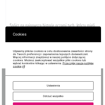
Spójrz na najnowszą historię oczami tych, którzy mieli
odwagę ją zmieniać.
Cookies
DOWIEDZ SIĘ WIĘCEJ
Używamy plików cookies w celu dostosowania zawartości strony
do Twoich preferencji i zapewnienia lepszych doświadczeń.
Więcej informacji znajdziesz w naszej polityce dotyczącej
cookies. Możesz zaakceptować wszystkie pliki cookies lub
wybrać konkretne klikając w ustawienia.
Przeczytaj naszą politykę
cookie
KUP
Mt 5,14 | Muzeum Jana Pawła
Ustawienia
Bilet
II
Odrzuć wszystko