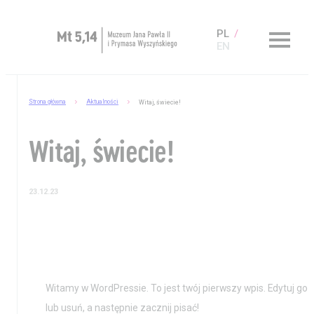
PL
EN
Zaplanuj wizytę
Strona główna
Aktualności
Witaj, świecie!
O Muzeum
Muzeum dostępne
Witaj, świecie!
Kup bilet
23.12.23
Sklep
Witamy w WordPressie. To jest twój pierwszy wpis. Edytuj go
lub usuń, a następnie zacznij pisać!