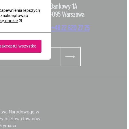
ej 1
pl. Bankowy 1A
zapewnienia lepszych
00-095 Warszawa
z zaakceptować
ykę cookie
 91
+48 22 620 27 25
aakceptuj wszystko
ictwa Narodowego w
y biletów i towarów
 Prymasa