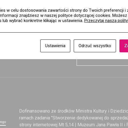
al. Rzeczypospolit
es w celu dostosowania zawartości strony do Twoich preferencji i 
02-972 Warszawa
informacji znajdziesz w naszej polityce dotyczącej cookies. Możes
es lub wybrać konkretne klikając w ustawienia.
Przeczytaj naszą polit
8 14 91
+48 22 308 14
Ustawienia
Odrzuć wszystko
Z
KONTAKT
a
Dofinansowano ze środków Ministra Kultury i Dziedz
ramach zadania "Stworzenie dedykowanej do sprzedaż
strony internetowej Mt 5,14 | Muzeum Jana Pawła II i