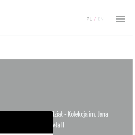
PL
EN
KUP Bilet
Oddział - Kolekcja im. Jana
Pawła II