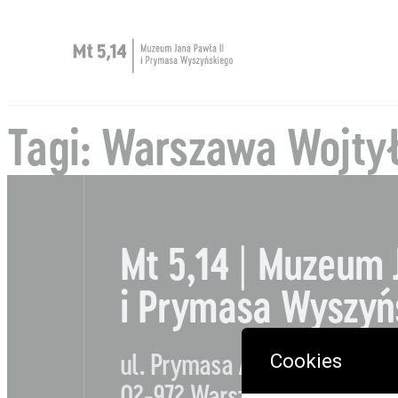
Zaplanuj wizytę
Tagi:
Warszawa Wojty
O Muzeum
Muzeum dostępne
Kup bilet
Mt 5,14 | Muzeum 
Sklep
i Prymasa Wyszyń
Cookies
ul. Prymasa Augusta Hlonda 
02-972 Warszawa