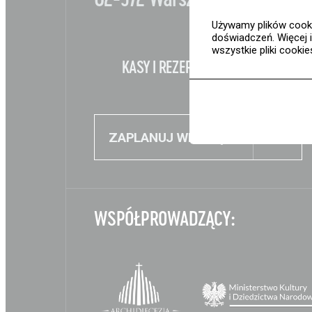
Używamy plików cooki
doświadczeń. Więcej 
wszystkie pliki cooki
KASY I REZERWACJE:
+48 22 30
Nauka
Edukacja
ZAPLANUJ WIZYTĘ
Projekty
Wolontariat
WSPÓŁPROWADZĄCY:
Kolekcja im. Jana Pawł
II