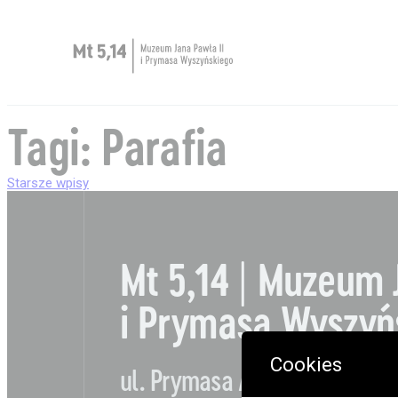
Zaplanuj wizytę
Tagi:
Parafia
O Muzeum
Starsze wpisy
Nawigacja
Muzeum dostępne
Kup bilet
po
Mt 5,14 | Muzeum 
Sklep
i Prymasa Wyszyń
wpisach
Cookies
ul. Prymasa Augusta Hlonda 