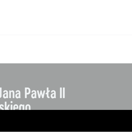
Aktualności
Wystawy / Wydarzenia
Kontakt i Zespół
BIP
Jana Pawła II
skiego
1
BIURO: