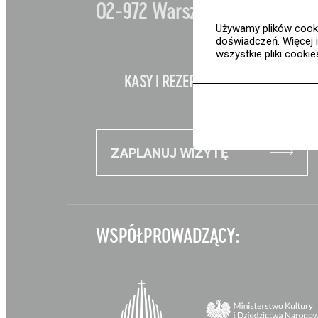
02-972 Warszawa
Używamy plików cooki
doświadczeń. Więcej 
wszystkie pliki cooki
KASY I REZERWACJE:
+48 22 30
Nauka
Edukacja
ZAPLANUJ WIZYTĘ
Projekty
Wolontariat
WSPÓŁPROWADZĄCY:
Kolekcja im. Jana Pawł
II