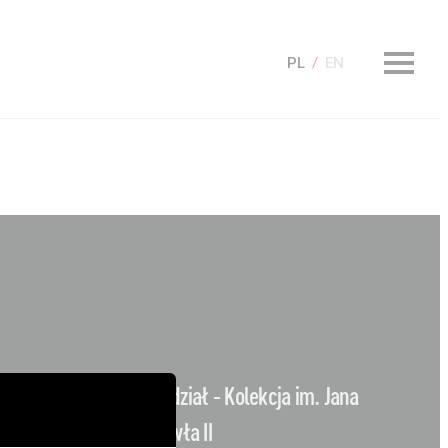
PL
EN
KUP Bilet
Oddział - Kolekcja im. Jana
Pawła II