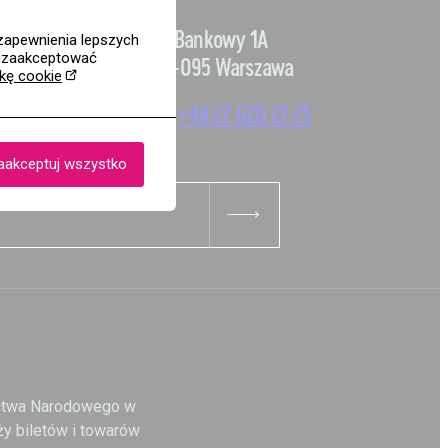
ej 1
pl. Bankowy 1A
zapewnienia lepszych
z zaakceptować
00-095 Warszawa
ykę cookie
 91
+48 22 620 27 25
aakceptuj wszystko
ictwa Narodowego w
y biletów i towarów