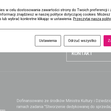
al. Rzeczypospolit
es w celu dostosowania zawartości strony do Twoich preferencji i 
informacji znajdziesz w naszej polityce dotyczącej cookies. Możes
02-972 Warszawa
es lub wybrać konkretne klikając w ustawienia.
Przeczytaj naszą polit
8 14 91
+48 22 308 14
Ustawienia
Odrzuć wszystko
Z
KONTAKT
a
Dofinansowano ze środków Ministra Kultury i Dziedz
ramach zadania "Stworzenie dedykowanej do sprzedaż