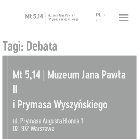
PL
EN
Zaplanuj wizytę
Tagi:
Debata
O Muzeum
Muzeum dostępne
Mt 5,14 | Muzeum Jana Pawła
Kup bilet
II
Sklep
i Prymasa Wyszyńskiego
ul. Prymasa Augusta Hlonda 1
Aktualności
Nauka
02-972 Warszawa