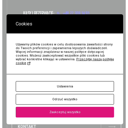
Wystawy / Wydarzenia
Edukacja
Kontakt i Zespół
Projekty
KASY I REZERWACJE:
+48 22 308 14 91
Cookies
BIP
Wolontariat
Kolekcja im. Jana
ZAPLANUJ WIZYTĘ
Pawła II
Używamy plików cookies w celu dostosowania zawartości strony
do Twoich preferencji i zapewnienia lepszych doświadczeń.
Więcej informacji znajdziesz w naszej polityce dotyczącej
cookies. Możesz zaakceptować wszystkie pliki cookies lub
wybrać konkretne klikając w ustawienia.
Przeczytaj naszą politykę
cookie
Oddział - Kolekcja im.
BIURO:
Jana Pawła II
KUP
al. Rzeczypospolitej 1
pl. Bankowy 1A
Ustawienia
02-972 Warszawa
00-095 Warszawa
Bilet
Odrzuć wszystko
+48 22 308 14 91
+48 22 620 27 25
Zaakceptuj wszystko
KONTAKT