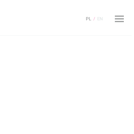
PL
EN
KUP Bilet