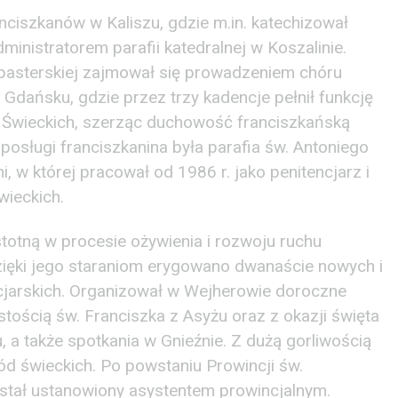
anciszkanów w Kaliszu, gdzie m.in. katechizował
inistratorem parafii katedralnej w Koszalinie.
zpasterskiej zajmował się prowadzeniem chóru
 Gdańsku, gdzie przez trzy kadencje pełnił funkcję
 Świeckich, szerząc duchowość franciszkańską
osługi franciszkanina była parafia św. Antoniego
 w której pracował od 1986 r. jako penitencjarz i
wieckich.
stotną w procesie ożywienia i rozwoju ruchu
Dzięki jego staraniom erygowano dwanaście nowych i
cjarskich. Organizował w Wejherowie doroczne
stością św. Franciszka z Asyżu oraz z okazji święta
 a także spotkania w Gnieźnie. Z dużą gorliwością
ód świeckich. Po powstaniu Prowincji św.
tał ustanowiony asystentem prowincjalnym.