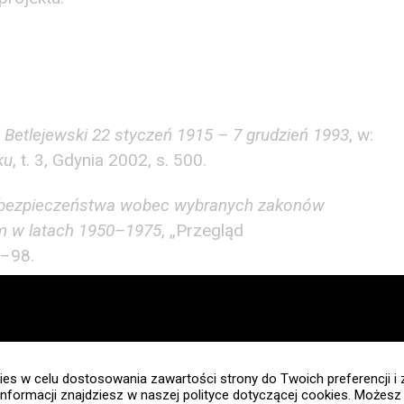
Betlejewski 22 styczeń 1915 – 7 grudzień 1993
, w:
ku
, t. 3, Gdynia 2002, s. 500.
 bezpieczeństwa wobec wybranych zakonów
m w latach 1950–1975
, „Przegląd
7–98.
duszpasterska duchowieństwa diecezjalnego i
m
, Warszawa 2001, mps z archiwum UKSW.
ranciszka z Asyżu w diecezji chełmińskiej i gdańskiej
es w celu dostosowania zawartości strony do Twoich preferencji i 
informacji znajdziesz w naszej polityce dotyczącej cookies. Możes
Archiwa, Biblioteki i Muzea Kościelne” 118 (2022), s.