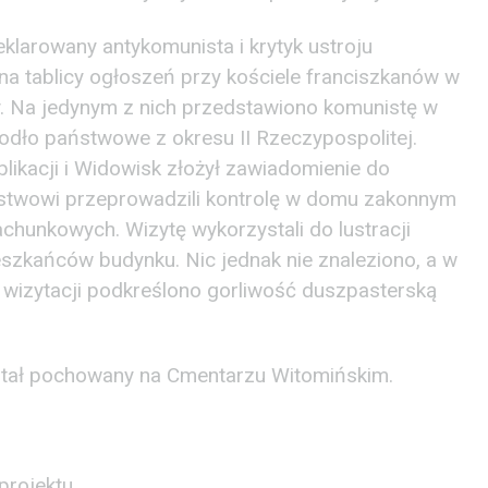
eklarowany antykomunista i krytyk ustroju
 na tablicy ogłoszeń przy kościele franciszkanów w
y. Na jedynym z nich przedstawiono komunistę w
godło państwowe z okresu II Rzeczypospolitej.
likacji i Widowisk złożył zawiadomienie do
ństwowi przeprowadzili kontrolę w domu zakonnym
chunkowych. Wizytę wykorzystali do lustracji
eszkańców budynku. Nic jednak nie znaleziono, a w
wizytacji podkreślono gorliwość duszpasterską
ostał pochowany na Cmentarzu Witomińskim.
projektu.