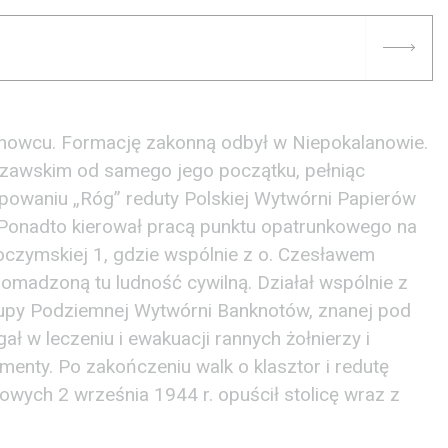
osnowcu. Formację zakonną odbył w Niepokalanowie.
szawskim od samego jego początku, pełniąc
upowaniu „Róg” reduty Polskiej Wytwórni Papierów
 Ponadto kierował pracą punktu opatrunkowego na
roczymskiej 1, gdzie wspólnie z o. Czesławem
omadzoną tu ludność cywilną. Działał wspólnie z
py Podziemnej Wytwórni Banknotów, znanej pod
 w leczeniu i ewakuacji rannych żołnierzy i
enty. Po zakończeniu walk o klasztor i redutę
owych 2 września 1944 r. opuścił stolicę wraz z