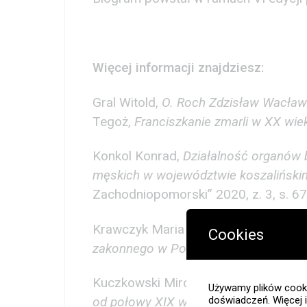
Więcej informacji znajdziesz:
Gral Witold,
O. Roch Zdzisław Wacław 
Tegoż,
Franciszkanie zmarli w XX wie
Konkol Konrad,
Działalność organów
męskich w województwie koszaliński
Zachodniopomorski” 2020, z. 3, s. 6
Krawczyk Maria Teresa,
Działalność 
Cookies
zakonnego w Powstaniu Warszawski
Kuczkowski Mirosław,
Tercjarze św. F
Używamy plików cooki
od połowy XIX wieku do 1992 roku
doświadczeń. Więcej 
, „