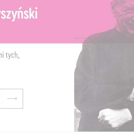
szyński
mi tych,