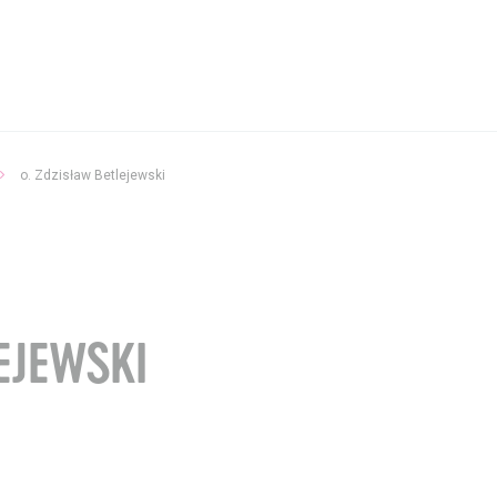
Aktualności
o. Zdzisław Betlejewski
Wystawy / Wydarzenia
Kontakt i Zespół
BIP
EJEWSKI