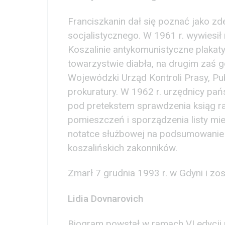
Franciszkanin dał się poznać jako zd
socjalistycznego. W 1961 r. wywiesił
Koszalinie antykomunistyczne plakat
towarzystwie diabła, na drugim zaś 
Wojewódzki Urząd Kontroli Prasy, Pub
prokuratury. W 1962 r. urzędnicy pa
pod pretekstem sprawdzenia ksiąg ra
pomieszczeń i sporządzenia listy mi
notatce służbowej na podsumowanie 
koszalińskich zakonników.
Zmarł 7 grudnia 1993 r. w Gdyni i z
Lidia Dovnarovich
Biogram powstał w ramach VI edycji 