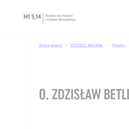
Zaplanuj wizytę
Strona główna
BĘDZIESZ MIŁOWAŁ
Projekty
O Muzeum
Muzeum dostępne
Kup bilet
O. ZDZISŁAW BETL
Sklep