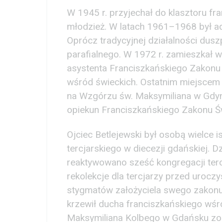
W 1945 r. przyjechał do klasztoru fr
młodzież. W latach 1961–1968 był adm
Oprócz tradycyjnej działalności dus
parafialnego. W 1972 r. zamieszkał w
asystenta Franciszkańskiego Zakonu
wśród świeckich. Ostatnim miejscem p
na Wzgórzu św. Maksymiliana w Gdyni,
opiekun Franciszkańskiego Zakonu Ś
Ojciec Betlejewski był osobą wielce i
tercjarskiego w diecezji gdańskiej. 
reaktywowano sześć kongregacji ter
rekolekcje dla tercjarzy przed uroczy
stygmatów założyciela swego zakonu,
krzewił ducha franciszkańskiego wśr
Maksymiliana Kolbego w Gdańsku zos