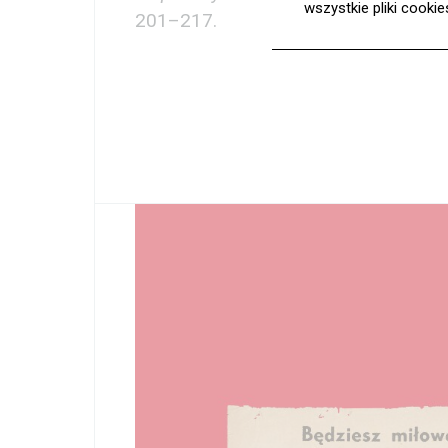
wszystkie pliki cooki
201–217.
Nauka
Edukacja
Projekty
Wolontariat
Kolekcja im. Jana Pawł
II