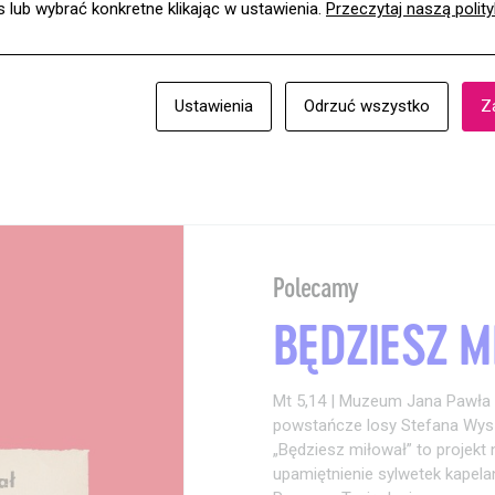
es lub wybrać konkretne klikając w ustawienia.
Przeczytaj naszą polit
Ustawienia
Odrzuć wszystko
Z
Polecamy
a
BĘDZIESZ 
Mt 5,14 | Muzeum Jana Pawła
powstańcze losy Stefana Wys
„Będziesz miłował” to projekt 
upamiętnienie sylwetek kapela