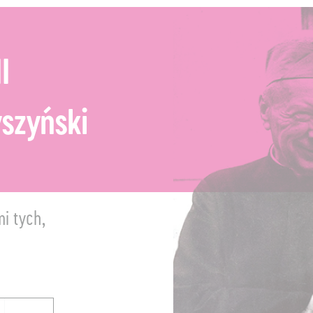
I
szyński
mi tych,