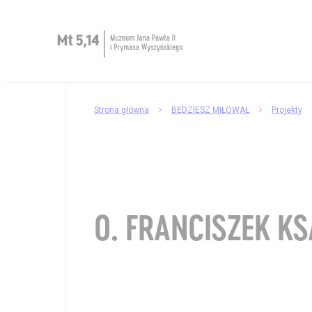
Zaplanuj wizytę
Strona główna
BĘDZIESZ MIŁOWAŁ
Projekty
O Muzeum
Muzeum dostępne
Kup bilet
O. FRANCISZEK K
Sklep