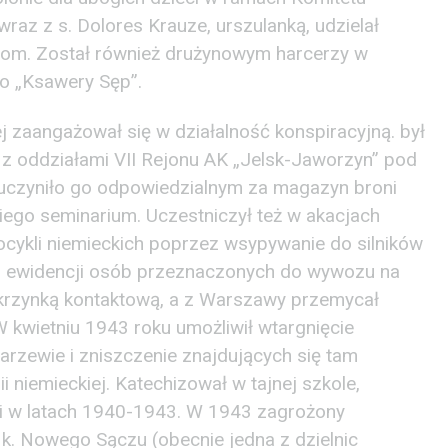
az z s. Dolores Krauze, urszulanką, udzielał
eciom. Został również drużynowym harcerzy w
ko „Ksawery Sęp”.
j zaangażował się w działalność konspiracyjną. był
z oddziałami VII Rejonu AK „Jelsk-Jaworzyn” pod
zyniło go odpowiedzialnym za magazyn broni
iego seminarium. Uczestniczył też w akacjach
ocykli niemieckich poprzez wsypywanie do silników
u ewidencji osób przeznaczonych do wywozu na
krzynką kontaktową, a z Warszawy przemycał
 kwietniu 1943 roku umożliwił wtargnięcie
rzewie i zniszczenie znajdujących się tam
niemieckiej. Katechizował w tajnej szkole,
ki w latach 1940-1943. W 1943 zagrożony
k. Nowego Sączu (obecnie jedna z dzielnic