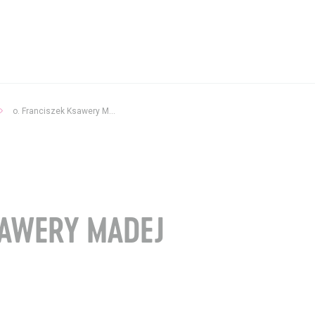
Aktualności
o. Franciszek Ksawery Madej
Wystawy / Wydarzenia
Kontakt i Zespół
BIP
SAWERY MADEJ