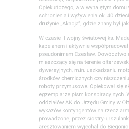
Opiekuńczego, a w wynajętym domu wr
schronienia i wyżywienia ok. 40 dzi
drużynie „Akacja”, gdzie znany był ja
W czasie II wojny światowej ks. Made
kapelanem i aktywnie współpracował 
pseudonimem Czesław. Dowództwo uc
mieszczący się na terenie ołtarzewsk
dywersyjnych, m.in. uszkadzaniu mot
środków chemicznych czy niszczeni
roboty przymusowe. Opiekował się s
egzemplarze pism konspiracyjnych .W
oddziałów AK do Urzędu Gminy w Ołta
wykazów kontyngentów na rzecz armii 
prowadzonej przez siostry-urszulan
aresztowaniem wyjechał do Biegonic 