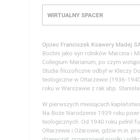
WIRTUALNY SPACER
Ojciec Franciszek Ksawery Madej
S
Bochni jako syn rolników Marcina i Ma
Collegium Marianum, po czym wstąpił
Studia filozoficzne odbył w Kleczy 
teologiczne w Ołtarzewie (1936-1940
roku w Warszawie z rak abp. Stanisła
W pierwszych miesiącach kapłaństw
Na Boże Narodzenie 1939 roku powróc
teologicznych. Od 1940 roku pełnił 
Ołtarzewie i Ożarowie, gdzie m.in. p
dziewcząt, organizował posiłki i pół