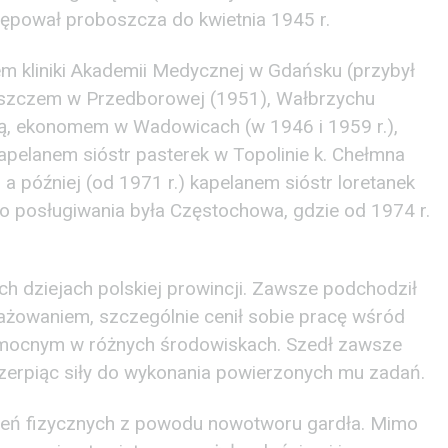
tępował proboszcza do kwietnia 1945 r.
m kliniki Akademii Medycznej w Gdańsku (przybył
oszczem w Przedborowej (1951), Wałbrzychu
słą, ekonomem w Wadowicach (w 1946 i 1959 r.),
apelanem sióstr pasterek w Topolinie k. Chełmna
a później (od 1971 r.) kapelanem sióstr loretanek
o posługiwania była Częstochowa, gdzie od 1974 r.
ych dziejach polskiej prowincji. Zawsze podchodził
żowaniem, szczególnie cenił sobie pracę wśród
pomocnym w różnych środowiskach. Szedł zawsze
czerpiąc siły do wykonania powierzonych mu zadań.
pień fizycznych z powodu nowotworu gardła. Mimo