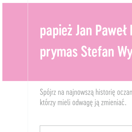
papież Jan Paweł I
prymas Stefan Wy
Spójrz na najnowszą historię ocza
którzy mieli odwagę ją zmieniać.