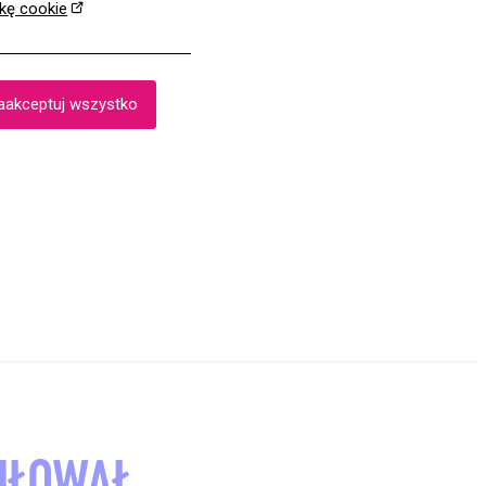
ykę cookie
aakceptuj wszystko
MIŁOWAŁ