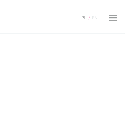
PL
EN
KUP Bilet