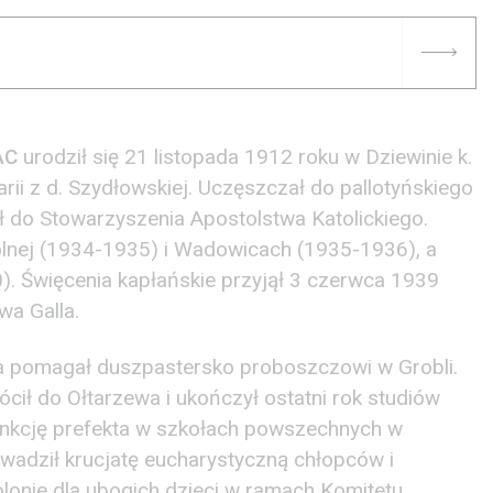
AC
urodził się 21 listopada 1912 roku w Dziewinie k.
rii z d. Szydłowskiej. Uczęszczał do pallotyńskiego
 do Stowarzyszenia Apostolstwa Katolickiego.
Dolnej (1934-1935) i Wadowicach (1935-1936), a
). Święcenia kapłańskie przyjął 3 czerwca 1939
wa Galla.
a pomagał duszpastersko proboszczowi w Grobli.
ił do Ołtarzewa i ukończył ostatni rok studiów
funkcję prefekta w szkołach powszechnych w
rowadził krucjatę eucharystyczną chłopców i
kolonie dla ubogich dzieci w ramach Komitetu