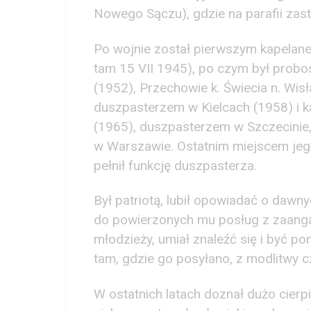
Nowego Sączu), gdzie na parafii zas
Po wojnie został pierwszym kapelane
tam 15 VII 1945), po czym był prob
(1952), Przechowie k. Świecia n. Wi
duszpasterzem w Kielcach (1958) i k
(1965), duszpasterzem w Szczecinie, 
w Warszawie. Ostatnim miejscem jeg
pełnił funkcję duszpasterza.
Był patriotą, lubił opowiadać o dawn
do powierzonych mu posług z zaanga
młodzieży, umiał znaleźć się i być 
tam, gdzie go posyłano, z modlitwy 
W ostatnich latach doznał dużo cier