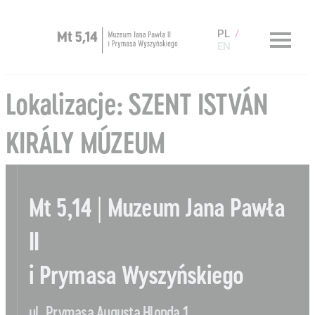
PL
EN
Zaplanuj wizytę
Lokalizacje:
SZENT ISTVÁN
O Muzeum
KIRÁLY MÚZEUM
Muzeum dostępne
Kup bilet
Sklep
Mt 5,14 | Muzeum Jana Pawła
II
i Prymasa Wyszyńskiego
Aktualności
Nauka
ul. Prymasa Augusta Hlonda 1