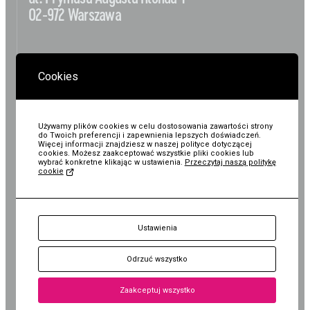
Wystawy / Wydarzenia
Edukacja
02-972 Warszawa
Kontakt i Zespół
Projekty
BIP
Wolontariat
KASY I REZERWACJE:
+48 22 308 14 91
Cookies
Kolekcja im. Jana
Pawła II
Używamy plików cookies w celu dostosowania zawartości strony
ZAPLANUJ WIZYTĘ
do Twoich preferencji i zapewnienia lepszych doświadczeń.
Więcej informacji znajdziesz w naszej polityce dotyczącej
cookies. Możesz zaakceptować wszystkie pliki cookies lub
wybrać konkretne klikając w ustawienia.
Przeczytaj naszą politykę
cookie
Oddział - Kolekcja im.
BIURO:
Jana Pawła II
KUP
Ustawienia
al. Rzeczypospolitej 1
pl. Bankowy 1A
Bilet
02-972 Warszawa
00-095 Warszawa
Odrzuć wszystko
+48 22 308 14 91
+48 22 620 27 25
Zaakceptuj wszystko