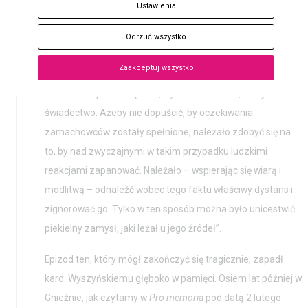
Bilet
Ustawienia
Chciano nie tylko pozbyć się – w wyniku „nieszczęśliwego
wypadku” – nowego Prymasa, który jawił się jako wróg
Odrzuć wszystko
komunistycznej władzy, lecz także zastraszyć jego
Zaakceptuj wszystko
ewentualnego następcę, biskupów, kapłanów, wiernych.
Chciano ich porazić lękiem, wywołać wahania, skrzywić
świadectwo. Ażeby nie dopuścić, by oczekiwania
zamachowców zostały spełnione, należało zdobyć się na
to, by nad zwyczajnymi w takim przypadku ludzkimi
reakcjami zapanować. Należało – wspierając się wiarą i
modlitwą – odnaleźć wobec tego faktu właściwy dystans i
zignorować go. Tylko w ten sposób można było unicestwić
piekielny zamysł, jaki leżał u jego źródeł”.
Epizod ten, który mógł zakończyć się tragicznie, zapadł
kard. Wyszyńskiemu głęboko w pamięci. Osiem lat później w
Gnieźnie, jak czytamy w
Pro memoria
pod datą 2 lutego