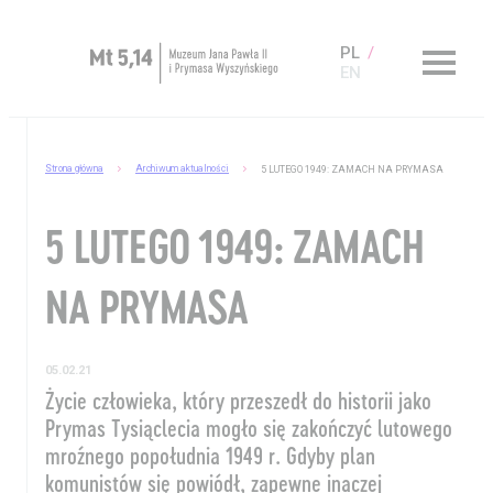
PL
EN
Zaplanuj wizytę
Strona główna
Archiwum aktualności
5 LUTEGO 1949: ZAMACH NA PRYMASA
O Muzeum
5 LUTEGO 1949: ZAMACH
Muzeum dostępne
Kup bilet
NA PRYMASA
Sklep
05.02.21
Życie człowieka, który przeszedł do historii jako
Prymas Tysiąclecia mogło się zakończyć lutowego
mroźnego popołudnia 1949 r. Gdyby plan
komunistów się powiódł, zapewne inaczej