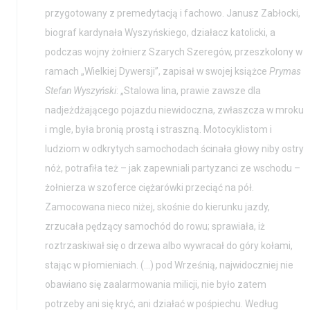
przygotowany z premedytacją i fachowo. Janusz Zabłocki,
biograf kardynała Wyszyńskiego, działacz katolicki, a
podczas wojny żołnierz Szarych Szeregów, przeszkolony w
ramach „Wielkiej Dywersji”, zapisał w swojej książce
Prymas
Stefan Wyszyński
: „Stalowa lina, prawie zawsze dla
nadjeżdżającego pojazdu niewidoczna, zwłaszcza w mroku
i mgle, była bronią prostą i straszną. Motocyklistom i
ludziom w odkrytych samochodach ścinała głowy niby ostry
nóż, potrafiła też – jak zapewniali partyzanci ze wschodu –
żołnierza w szoferce ciężarówki przeciąć na pół.
Zamocowana nieco niżej, skośnie do kierunku jazdy,
zrzucała pędzący samochód do rowu; sprawiała, iż
roztrzaskiwał się o drzewa albo wywracał do góry kołami,
stając w płomieniach. (…) pod Wrześnią, najwidoczniej nie
obawiano się zaalarmowania milicji, nie było zatem
potrzeby ani się kryć, ani działać w pośpiechu. Według