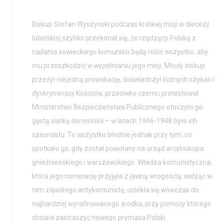
Biskup Stefan Wyszyński podczas krótkiej misji w diecezji
lubelskiej szybko przekonał się, że rządzący Polską z
nadania sowieckiego komuniści będą robić wszystko, aby
mu przeszkodzić w wypełnianiu jego misji. Młody biskup
przeżył niejedną prowokację, doświadczył licznych szykan i
dyskryminacji Kościoła, przeciwko czemu protestował.
Ministerstwo Bezpieczeństwa Publicznego otoczyło go
gęstą siatką donosicieli – w latach 1946-1948 było ich
szesnastu. To wszystko blednie jednak przy tym, co
spotkało go, gdy został powołany na urząd arcybiskupa
gnieźnieńskiego i warszawskiego. Władza komunistyczna,
która jego nominację przyjęła z jawną wrogością, widząc w
nim zajadłego antykomunistę, uciekła się wówczas do
najbardziej wyrafinowanego środka, przy pomocy którego
chciała zastraszyć nowego prymasa Polski.