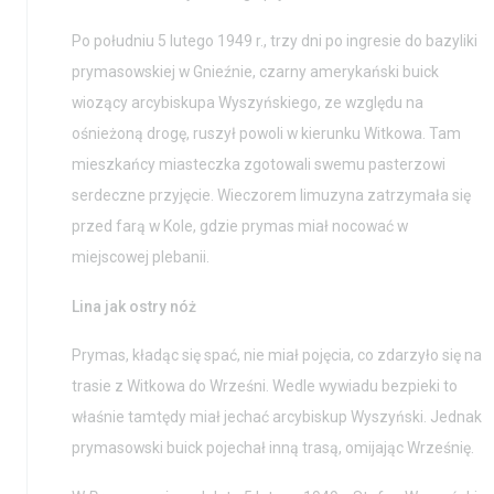
Po południu 5 lutego 1949 r., trzy dni po ingresie do bazyliki
prymasowskiej w Gnieźnie, czarny amerykański buick
wiozący arcybiskupa Wyszyńskiego, ze względu na
ośnieżoną drogę, ruszył powoli w kierunku Witkowa. Tam
mieszkańcy miasteczka zgotowali swemu pasterzowi
serdeczne przyjęcie. Wieczorem limuzyna zatrzymała się
przed farą w Kole, gdzie prymas miał nocować w
miejscowej plebanii.
Aktualności
Nauka
Lina jak ostry nóż
Wystawy / Wydarzenia
Edukacja
Prymas, kładąc się spać, nie miał pojęcia, co zdarzyło się na
Kontakt i Zespół
Projekty
trasie z Witkowa do Wrześni. Wedle wywiadu bezpieki to
właśnie tamtędy miał jechać arcybiskup Wyszyński. Jednak
BIP
Wolontariat
prymasowski buick pojechał inną trasą, omijając Wrześnię.
Kolekcja im. Jana