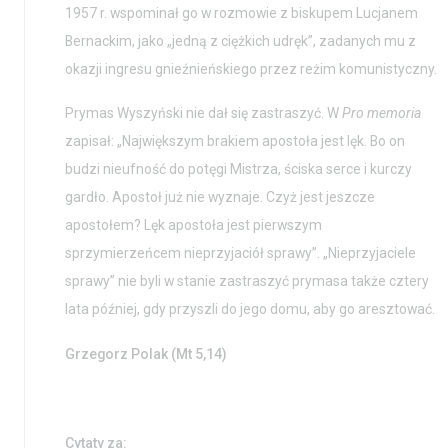
1957 r. wspominał go w rozmowie z biskupem Lucjanem
Bernackim, jako „jedną z ciężkich udręk”, zadanych mu z
okazji ingresu gnieźnieńskiego przez reżim komunistyczny.
Prymas Wyszyński nie dał się zastraszyć. W
Pro memoria
zapisał: „Największym brakiem apostoła jest lęk. Bo on
budzi nieufność do potęgi Mistrza, ściska serce i kurczy
gardło. Apostoł już nie wyznaje. Czyż jest jeszcze
apostołem? Lęk apostoła jest pierwszym
sprzymierzeńcem nieprzyjaciół sprawy”. „Nieprzyjaciele
sprawy” nie byli w stanie zastraszyć prymasa także cztery
lata później, gdy przyszli do jego domu, aby go aresztować.
Grzegorz Polak (Mt 5,14)
Cytaty za: