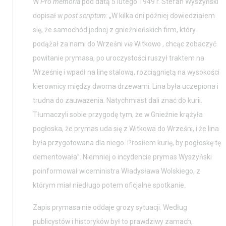
Pawła II
W
Pro memoria
pod datą 5 lutego 1949 r. Stefan Wyszyński
dopisał w
post scriptum
: „W kilka dni później dowiedziałem
się, że samochód jednej z gnieźnieńskich firm, który
podążał za nami do Wrześni
via
Witkowo , chcąc zobaczyć
powitanie prymasa, po uroczystości ruszył traktem na
Wrześnię i wpadł na linę stalową, rozciągniętą na wysokości
kierownicy między dwoma drzewami. Lina była uczepiona i
trudna do zauważenia. Natychmiast dali znać do kurii.
Tłumaczyli sobie przygodę tym, że w Gnieźnie krążyła
pogłoska, że prymas uda się z Witkowa do Wrześni, i że lina
była przygotowana dla niego. Prosiłem kurię, by pogłoskę tę
dementowała”. Niemniej o incydencie prymas Wyszyński
poinformował wiceministra Władysława Wolskiego, z
którym miał niedługo potem oficjalne spotkanie.
Zapis prymasa nie oddaje grozy sytuacji. Według
publicystów i historyków był to prawdziwy zamach,