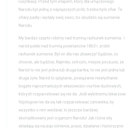
rusyfikacji. Przed tym etapem, który dla umęczonego
Narodu był jedną z najcięższych prób, trzeba było ofiar. Te
ofiary padły i wydały swój owoc, bo obudziło się sumienie
Narodu.
My bardzo często robimy nad trumną rachunek sumienia. I
naród polski nad trumną powstańców 1863 r. zrobił
rachunek sumienia. Był on dla nas zbawczy! Sądźcie, co
chcecie, ale bądźcie, Najmilsi, ostrożni, miejcie poczucie, że
Naród to nie jest jedna lub druga kartka, to nie jest jedna lub
druga żyła. Naród to splątanie, powiązanie niesłychanie
bogate najrozmaitszych właściwości i nurtów duchowych,
których rozparcelować się nie da. Jeśli wybitnemu lekarzowi
fizjologowi nie da się tak rozparcelować człowieka, by
wszystko o nim wiedział, to jeszcze bardziej
skomplikowany jest organizm Narodu! Jak różne siły
składają się na jego istnienie, prace, działanie i historyczne