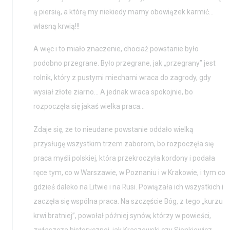
ą piersią, a którą my niekiedy mamy obowiązek karmić…
własną krwią!!!
A więc i to miało znaczenie, chociaż powstanie było
podobno przegrane. Było przegrane, jak „przegrany” jest
rolnik, który z pustymi miechami wraca do zagrody, gdy
wysiał złote ziarno… A jednak wraca spokojnie, bo
rozpoczęła się jakaś wielka praca…
Zdaje się, że to nieudane powstanie oddało wielką
przysługę wszystkim trzem zaborom, bo rozpoczęła się
praca myśli polskiej, która przekroczyła kordony i podała
ręce tym, co w Warszawie, w Poznaniu i w Krakowie, i tym co
gdzieś daleko na Litwie i na Rusi. Powiązała ich wszystkich i
zaczęła się wspólna praca. Na szczęście Bóg, z tego „kurzu
krwi bratniej”, powołał później synów, którzy w powieści,
zwłaszcza historycznej, jak Kraszewski czy Sienkiewicz,