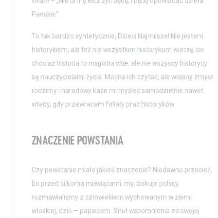
vivam
– „Nie umrę lecz żyć będę, i będę opowiadać dzieła
Pańskie”.
To tak bardzo syntetycznie, Dzieci Najmilsze! Nie jestem
historykiem, ale też nie wszystkim historykom wierzę, bo
chociaż historia to
magistra vitæ
, ale nie wszyscy historycy
są nauczycielami życia. Można ich czytać, ale własny zmysł
rodzimy i narodowy każe mi myśleć samodzielnie nawet
wtedy, gdy przewracam foliały prac historyków.
ZNACZENIE POWSTANIA
Czy powstanie miało jakieś znaczenie? Niedawno przecież,
bo przed kilkoma miesiącami, my, biskupi polscy,
rozmawialiśmy z człowiekiem wychowanym w ziemi
włoskiej, dziś — papieżem. Snuł wspomnienia ze swojej