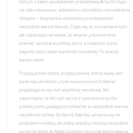
których z takim upodobaniem przedstawia Artur Grottger,
nie tylko mieszczan, widzieliśmy robotników, rzemieślników,
chłopów — kosynierów, widzieliśmy przedstawicieli
wszystkich warstw Narodu. Zdaje się, że to powstanie było
jak najbardziej narodowe, że właśnie „z kurzem krwi
bratniej” wyrastał w polskiej ziemi, z otwartych przez
bagnety piersi, kwiat wspólnoty narodowej. To znaczy
bardzo wiele!
Przyjdą potem ludzie, przyjdą pisarze, którzy będą nam
pisali najrozmaitsze „myśli nowoczesnych Polaków”,
pogłębiając w nas nurt wspólnoty narodowej. Nie
zapomnijmy, że ten nurt wyrósł z oparów krwi synów
polskiej ziemi, padających solidarnie ze wszystkich warstw,
niezależnie od klas. Bo Naród, Najmilsi, umacnia się nie
podziałem na klasy, ale jedną wspólną miłością wszystkich
synów tej ziemi do Matki Ojczyzny, która nas karmi własną