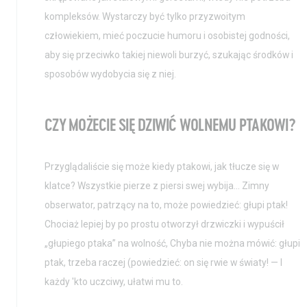
kompleksów. Wystarczy być tylko przyzwoitym
człowiekiem, mieć poczucie humoru i osobistej godności,
aby się przeciwko takiej niewoli burzyć, szukając środków i
sposobów wydobycia się z niej.
CZY MOŻECIE SIĘ DZIWIĆ WOLNEMU PTAKOWI?
Przyglądaliście się może kiedy ptakowi, jak tłucze się w
klatce? Wszystkie pierze z piersi swej wybija… Zimny
obserwator, patrzący na to, może powiedzieć: głupi ptak!
Chociaż lepiej by po prostu otworzył drzwiczki i wypuścił
„głupiego ptaka” na wolność, Chyba nie można mówić: głupi
ptak, trzeba raczej (powiedzieć: on się rwie w światy! — I
każdy 'kto uczciwy, ułatwi mu to.