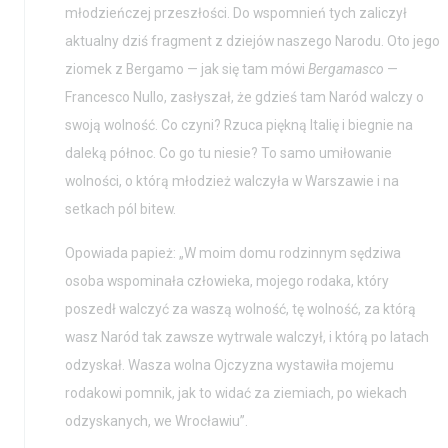
młodzieńczej przeszłości. Do wspomnień tych zaliczył
aktualny dziś fragment z dziejów naszego Narodu. Oto jego
ziomek z Bergamo — jak się tam mówi
Bergamasco
—
Francesco Nullo, zasłyszał, że gdzieś tam Naród walczy o
swoją wolność. Co czyni? Rzuca piękną Italię i biegnie na
daleką północ. Co go tu niesie? To samo umiłowanie
wolności, o którą młodzież walczyła w Warszawie i na
setkach pól bitew.
Opowiada papież: „W moim domu rodzinnym sędziwa
osoba wspominała człowieka, mojego rodaka, który
poszedł walczyć za waszą wolność, tę wolność, za którą
wasz Naród tak zawsze wytrwale walczył, i którą po latach
odzyskał. Wasza wolna Ojczyzna wystawiła mojemu
rodakowi pomnik, jak to widać za ziemiach, po wiekach
odzyskanych, we Wrocławiu”.