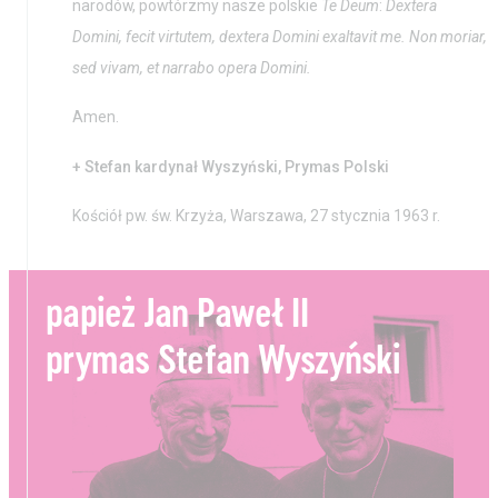
narodów, powtórzmy nasze polskie
Te Deum
:
Dextera
Domini, fecit virtu
tem, dextera Domini exaltavit me. Non moriar,
sed vivam, et narrabo opera Domini.
Amen.
+ Stefan kardynał Wyszyński, Prymas Polski
Kościół pw. św. Krzyża, Warszawa, 27 stycznia 1963 r.
papież Jan Paweł II
prymas Stefan Wyszyński