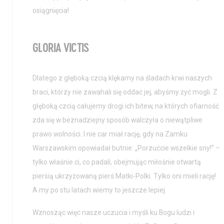
osiągnięcia!
GLORIA VICTIS
Dlatego z głęboką czcią klękamy na śladach krwi naszych
braci, którzy nie zawahali się oddać jej, abyśmy żyć mogli. Z
głęboką czcią całujemy drogi ich bitew, na których ofiarność
zda się w beznadziejny sposób walczyła o niewątpliwe
prawo wolności. I nie car miał rację, gdy na Zamku
Warszawskim opowiadał butnie: „Porzućcie wszelkie sny!” –
tylko właśnie ci, co padali, obejmując miłośnie otwartą
piersią ukrzyżowaną pierś Matki-Polki. Tylko oni mieli rację!
A my po stu latach wiemy to jeszcze lepiej.
Wznosząc więc nasze uczucia i myśli ku Bogu ludzi i