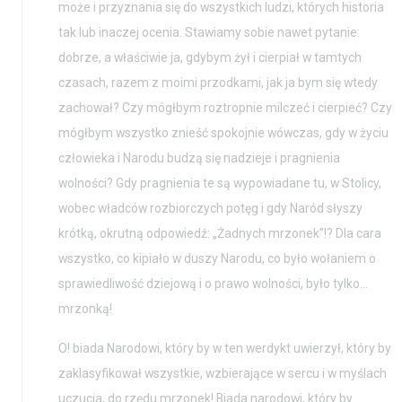
może i przyznania się do wszystkich ludzi, których historia
tak lub inaczej ocenia. Stawiamy sobie nawet pytanie:
dobrze, a właściwie ja, gdybym żył i cierpiał w tamtych
czasach, razem z moimi przodkami, jak ja bym się wtedy
zachował? Czy mógłbym roztropnie milczeć i cierpieć? Czy
mógłbym wszystko znieść spokojnie wówczas, gdy w życiu
człowieka i Narodu budzą się nadzieje i pragnienia
wolności? Gdy pragnienia te są wypowiadane tu, w Stolicy,
wobec władców rozbiorczych potęg i gdy Naród słyszy
krótką, okrutną odpowiedź: „Żadnych mrzonek”!? Dla cara
wszystko, co kipiało w duszy Narodu, co było wołaniem o
sprawiedliwość dziejową i o prawo wolności, było tylko…
mrzonką!
O! biada Narodowi, który by w ten werdykt uwierzył, który by
zaklasyfikował wszystkie, wzbierające w sercu i w myślach
uczucia, do rzędu mrzonek! Biada narodowi, który by