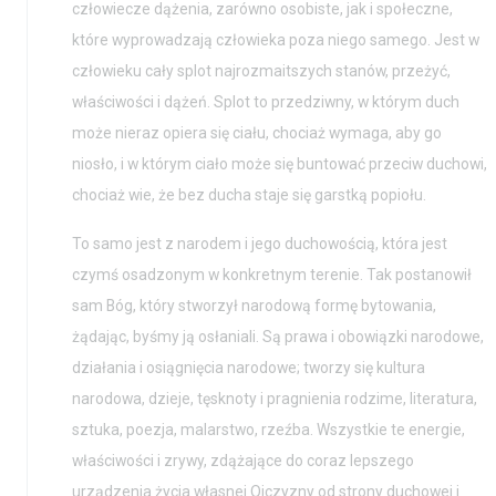
człowiecze dążenia, zarówno osobiste, jak i społeczne,
które wyprowadzają człowieka poza niego samego. Jest w
człowieku cały splot najrozmaitszych stanów, przeżyć,
właściwości i dążeń. Splot to przedziwny, w którym duch
może nieraz opiera się ciału, chociaż wymaga, aby go
niosło, i w którym ciało może się buntować przeciw duchowi,
chociaż wie, że bez ducha staje się garstką popiołu.
To samo jest z narodem i jego duchowością, która jest
czymś osadzonym w konkretnym terenie. Tak postanowił
sam Bóg, który stworzył narodową formę bytowania,
żądając, byśmy ją osłaniali. Są prawa i obowiązki narodowe,
działania i osiągnięcia narodowe; tworzy się kultura
narodowa, dzieje, tęsknoty i pragnienia rodzime, literatura,
sztuka, poezja, malarstwo, rzeźba. Wszystkie te energie,
właściwości i zrywy, zdążające do coraz lepszego
urządzenia życia własnej Ojczyzny od strony duchowej i