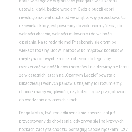
Ktokolwiek będzie w granicach jakiegokolwiek Narodu
ustawiał klatki, będzie wrogiem! Będzie budził opór i
rewolucjonizował ducha od wewnątrz, w głębi osobowości
człowieka, który jest powołany do wolności myślenia, do
wolności chcenia, wolności miłowania i do wolności
działania. Na to rady nie ma! Przekonały się o tym po
wiekach rodziny ludów i narodów, bo mądrość kodeksów
międzynarodowych zmierza obecnie do tego, aby
rozszerzać wolność ludów i narodów. I nie dziwimy się temu,
że w ostatnich latach na „Czarnym Lądzie” powstało
kilkadziesiąt wolnych państw. Uznajemy to i rozumiemy,
chociaż mamy wątpliwości, czy ludzie są już przygotowani
do chodzenia o własnych siłach.
Droga Matko, twój maleńki synek nie zawsze jest już
przygotowany do chodzenia, gdy zrywa się i na krzywych
nóżkach zaczyna chodzić, pomagając sobie rączkami. Czy