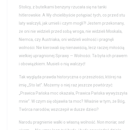
Stolicy, z butelkami benzyny rzucała się na tanki
hitlerowskie. A Wy chcielibyście potępiać tych, co przed stu
laty walczyli, jak umieli i czym mogli?! Jestem przekonany,
że oni nie widzieli przed sobą wroga, nie widzieli Moskala,
Niemca, czy Austriaka, oni widzieli wolność i pragnęli
wolności. Nie kierowali się nienawiścią, lecz raczej miłością
wielkiej upragnionej Sprawy — Wolności. Ta była ich prawem
i obowiązkiem. Musieli o nią walczyć!
Tak wygląda prawda historyczna o przeszłości, której na
imię „Sto lat”. Możemy o niej raz jeszcze powtórzyć:
„Prawica Pańska moc okazała, Prawica Pańska wywyższyła
mnie”. W czym się objawiła ta moc? Właśnie w tym, że Bóg,
Twórca narodów, wszczepił w dusze dzieci?
Narodu pragnienie walki o własną wolność.
Non moriar, sed