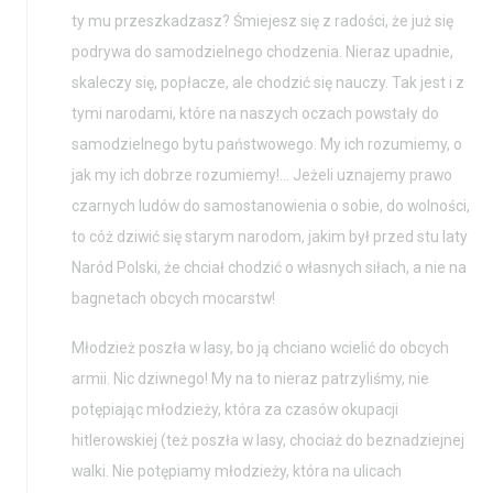
ty mu przeszkadzasz? Śmiejesz się z radości, że już się
podrywa do samodzielnego chodzenia. Nieraz upadnie,
skaleczy się, popłacze, ale chodzić się nauczy. Tak jest i z
tymi narodami, które na naszych oczach powstały do
samodzielnego bytu państwowego. My ich rozumiemy, o
jak my ich dobrze rozumiemy!… Jeżeli uznajemy prawo
czarnych ludów do samostanowienia o sobie, do wolności,
to cóż dziwić się starym narodom, jakim był przed stu laty
Naród Polski, że chciał chodzić o własnych siłach, a nie na
bagnetach obcych mocarstw!
Młodzież poszła w lasy, bo ją chciano wcielić do obcych
armii. Nic dziwnego! My na to nieraz patrzyliśmy, nie
potępiając młodzieży, która za czasów okupacji
hitlerowskiej (też poszła w lasy, chociaż do beznadziejnej
walki. Nie potępiamy młodzieży, która na ulicach