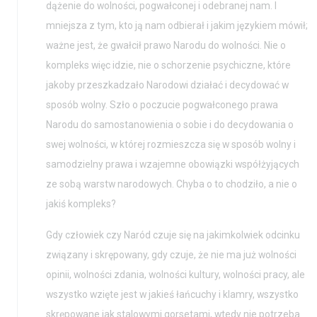
dążenie do wolności, pogwałconej i odebranej nam. I
mniejsza z tym, kto ją nam odbierał i jakim językiem mówił;
ważne jest, że gwałcił prawo Narodu do wolności. Nie o
kompleks więc idzie, nie o schorzenie psychiczne, które
jakoby przeszkadzało Narodowi działać i decydować w
sposób wolny. Szło o poczucie pogwałconego prawa
Narodu do samostanowienia o sobie i do decydowania o
swej wolności, w której rozmieszcza się w sposób wolny i
samodzielny prawa i wzajemne obowiązki współżyjących
ze sobą warstw narodowych. Chyba o to chodziło, a nie o
jakiś kompleks?
Gdy człowiek czy Naród czuje się na jakimkolwiek odcinku
związany i skrępowany, gdy czuje, że nie ma już wolności
opinii, wolności zdania, wolności kultury, wolności pracy, ale
wszystko wzięte jest w jakieś łańcuchy i klamry, wszystko
skrępowane jak stalowymi gorsetami, wtedy nie potrzeba