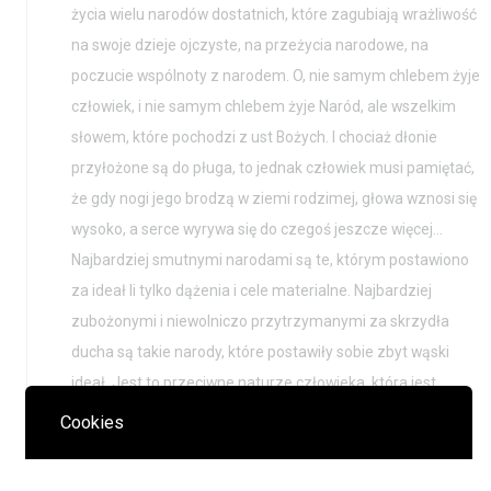
życia wielu narodów dostatnich, które zagubiają wrażliwość
na swoje dzieje ojczyste, na przeżycia narodowe, na
poczucie wspólnoty z narodem. O, nie samym chlebem żyje
człowiek, i nie samym chlebem żyje Naród, ale wszelkim
słowem, które pochodzi z ust Bożych. I chociaż dłonie
przyłożone są do pługa, to jednak człowiek musi pamiętać,
że gdy nogi jego brodzą w ziemi rodzimej, głowa wznosi się
wysoko, a serce wyrywa się do czegoś jeszcze więcej…
Najbardziej smutnymi narodami są te, którym postawiono
za ideał li tylko dążenia i cele materialne. Najbardziej
zubożonymi i niewolniczo przytrzymanymi za skrzydła
ducha są takie narody, które postawiły sobie zbyt wąski
ideał. Jest to przeciwne naturze człowieka, która jest
bardzo wszechstronna; jest to przeciwko duchowości
Cookies
człowieka, któremu skrzydła wyrastają, nie tylko na
plecach…