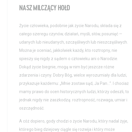
NASZ MILCZĄCY HOŁD
Życie człowieka, podobnie jak życie Narodu, składa się z
całego szeregu czynów, działań, myśli, słów, posunięć —
udanych lub nieudanych, szczęśliwych lub nieszczęśliwych.
Można je oceniać, jakkolwiek każdy, kto roztropny, nie
spieszy się nigdy z sądem o człowieku ani o Narodzie.
Dokąd życie biegnie, mogą w nim być jeszcze różne
zdarzenia i czyny. Dobry Bóg, wielce wyrozumiały dla ludzi,
przykazuje każdemu: „Mnie zostaw sąd, Ja Pan…”. I chociaż
mamy prawo do ocen historycznych ludzi, którzy odeszli, to
jednak nigdy nie zaszkodzą: roztropność, rozwaga, umiar i
oszczędność.
A cóż dopiero, gody chodzi o życie Narodu, który nadal żyje,
którego bieg dziejowy ciągle się rozwija i który może