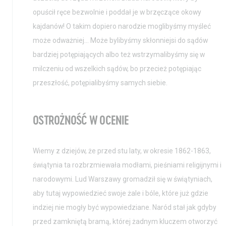
opuścił ręce bezwolnie i poddał je w brzęczące okowy
kajdanów! O takim dopiero narodzie moglibyśmy myśleć
może odważniej… Może bylibyśmy skłonniejsi do sądów
bardziej potępiających albo też wstrzymalibyśmy się w
milczeniu od wszelkich sądów, bo przecież potępiając
przeszłość, potępialibyśmy samych siebie.
OSTROŻNOŚĆ W OCENIE
Wiemy z dziejów, że przed stu laty, w okresie 1862-1863,
świątynia ta rozbrzmiewała modłami, pieśniami religijnymi i
narodowymi. Lud Warszawy gromadził się w świątyniach,
aby tutaj wypowiedzieć swoje żale i bóle, które już gdzie
indziej nie mogły być wypowiedziane. Naród stał jak gdyby
przed zamkniętą bramą, której żadnym kluczem otworzyć