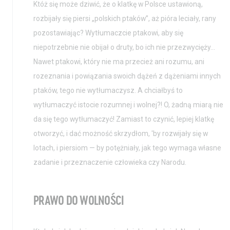
Któż się może dziwić, że o klatkę w Polsce ustawioną,
rozbijały się piersi „polskich ptaków”, aż pióra leciały, rany
pozostawiając? Wytłumaczcie ptakowi, aby się
niepotrzebnie nie obijał o druty, bo ich nie przezwycięży…
Nawet ptakowi, który nie ma przecież ani rozumu, ani
rozeznania i powiązania swoich dążeń z dążeniami innych
ptaków, tego nie wytłumaczysz. A chciałbyś to
wytłumaczyć istocie rozumnej i wolnej?! O, żadną miarą nie
da się tego wytłumaczyć! Zamiast to czynić, lepiej klatkę
otworzyć, i dać możność skrzydłom, 'by rozwijały się w
lotach, i piersiom — by potężniały, jak tego wymaga własne
zadanie i przeznaczenie człowieka czy Narodu.
PRAWO DO WOLNOŚCI