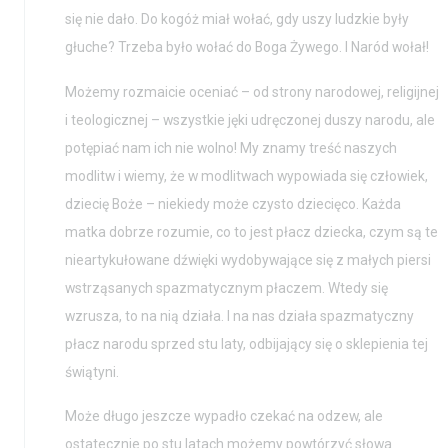
się nie dało. Do kogóż miał wołać, gdy uszy ludzkie były
głuche? Trzeba było wołać do Boga Żywego. I Naród wołał!
Możemy rozmaicie oceniać – od strony narodowej, religijnej
i teologicznej – wszystkie jęki udręczonej duszy narodu, ale
potępiać nam ich nie wolno! My znamy treść naszych
modlitw i wiemy, że w modlitwach wypowiada się człowiek,
dziecię Boże – niekiedy może czysto dziecięco. Każda
matka dobrze rozumie, co to jest płacz dziecka, czym są te
nieartykułowane dźwięki wydobywające się z małych piersi
wstrząsanych spazmatycznym płaczem. Wtedy się
wzrusza, to na nią działa. I na nas działa spazmatyczny
płacz narodu sprzed stu laty, odbijający się o sklepienia tej
świątyni.
Może długo jeszcze wypadło czekać na odzew, ale
ostatecznie po stu latach możemy powtórzyć słowa