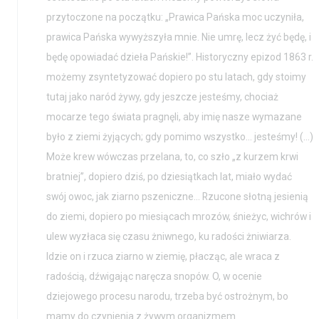
przytoczone na początku: „Prawica Pańska moc uczyniła,
prawica Pańska wywyższyła mnie. Nie umrę, lecz żyć będę, i
będę opowiadać dzieła Pańskie!”. Historyczny epizod 1863 r.
Aktualności
Nauka
możemy zsyntetyzować dopiero po stu latach, gdy stoimy
tutaj jako naród żywy, gdy jeszcze jesteśmy, chociaż
Wystawy / Wydarzenia
Edukacja
mocarze tego świata pragnęli, aby imię nasze wymazane
Kontakt i Zespół
Projekty
było z ziemi żyjących; gdy pomimo wszystko… jesteśmy! (…)
Może krew wówczas przelana, to, co szło „z kurzem krwi
BIP
Wolontariat
bratniej”, dopiero dziś, po dziesiątkach lat, miało wydać
Kolekcja im. Jana
swój owoc, jak ziarno pszeniczne… Rzucone słotną jesienią
Pawła II
do ziemi, dopiero po miesiącach mrozów, śnieżyc, wichrów i
ulew wyzłaca się czasu żniwnego, ku radości żniwiarza.
Idzie on i rzuca ziarno w ziemię, płacząc, ale wraca z
radością, dźwigając naręcza snopów. O, w ocenie
dziejowego procesu narodu, trzeba być ostrożnym, bo
mamy do czynienia z żywym organizmem.