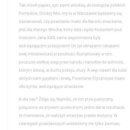
Tak mówił papież, syn ziemi włoskiej, do biskupów polskich.
Pomyślcie, Drodzy Moi, my tu w Warszawie będziemy się
zastanawiali, czy powstanie miało dla Narodu znaczenie,
jeśli dla starego Włocha, który dziś rządzi Kościołem pod
imieniem Jana XXIII, same wspomnienia były
wstrząsającym przeżyciem! On żył obrazami i ideałami
swej młodzieńczej przeszłości. Kształtowały w nim
poczucie wielkiej wagi praw narodu i narodów do wolności,
którym dzisiaj, w duchu pokoju, służy. A więc nawet dla ludzi
obcych nam językiem i krwią, Powstanie Styczniowe miało
olbrzymie, wstrząsające znaczenie.
A dla nas? Zdaje się, Najmilsi, że ten zryw polityczny,
połączony ze zrywem społecznym, jedno dał w rezultacie,
to mianowicie, że walczyli wówczas prawie wszyscy. W
szeregach powstańczych widzieliśmy nie tylko ziemian,