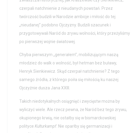
czerpali natchnienie z nieudanych powstań. Przez
twórczość budzili w Narodzie ambicje i miłość do tej
„nieudanej” podobno Ojczyzny. Budzili szacunek i
przygotowywali Naród do zrywu wolności, który przeżyliśmy
po pierwszej wojnie światowej.
Chyba pierwszym „generałem”, mobilizującym naszą
młodzież do walk o wolność, był hetman bez buławy,
Henryk Sienkiewicz. Skąd czerpał natchnienie? Z tego
samego źródła, z którego poiła się miłością ku naszej
Ojczyźnie dusza Jana XXIII.
Takich niedotykalnych osiągnięć i zwycięstw można by
wyliczyć wiele. Ale rzecz pewna, że Naród bez tego zrywu,
okupionego krwią, nie ostałby się w bismarckowskiej
polityce
Kulturkampf
. Nie oparłby się germanizacji i