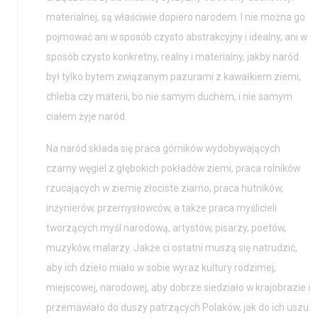
materialnej, są właściwie dopiero narodem. I nie można go
pojmować ani w sposób czysto abstrakcyjny i idealny, ani w
sposób czysto konkretny, realny i materialny, jakby naród
był tylko bytem związanym pazurami z kawałkiem ziemi,
chleba czy materii, bo nie samym duchem, i nie samym
ciałem żyje naród.
Na naród składa się praca górników wydobywających
czarny węgiel z głębokich pokładów ziemi, praca rolników
rzucających w ziemię złociste ziarno, praca hutników,
inżynierów, przemysłowców, a także praca myślicieli
tworzących myśl narodową, artystów, pisarzy, poetów,
muzyków, malarzy. Jakże ci ostatni muszą się natrudzić,
aby ich dzieło miało w sobie wyraz kultury rodzimej,
miejscowej, narodowej, aby dobrze siedziało w krajobrazie i
przemawiało do duszy patrzących Polaków, jak do ich uszu