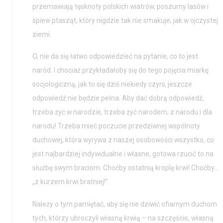
przemawiają tęsknoty polskich wiatrów, poszumy lasów i
śpiew ptasząt, który nigdzie tak nie smakuje, jak w ojczystej
ziemi.
O, nie da się łatwo odpowiedzieć na pytanie, co to jest
naród. I chociaż przykładałoby się do tego pojęcia miarkę
socjologiczną, jak to się dziś niekiedy czyni, jeszcze
odpowiedź nie będzie pełna. Aby dać dobrą odpowiedź,
trzeba żyć w narodzie, trzeba żyć narodem, z narodu i dla
narodu! Trzeba mieć poczucie przedziwnej wspólnoty
duchowej, która wyrywa z naszej osobowości wszystko, co
jest najbardziej indywidualne i własne, gotowa rzucić to na
służbę swym braciom. Choćby ostatnią kroplę krwi! Choćby…
„z kurzem krwi bratniej!”.
Należy o tym pamiętać, aby się nie dziwić ofiarnym duchom
tych, którzy ubroczyli własną krwią – na szczęście, własną