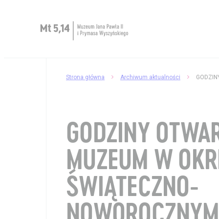
Zaplanuj wizytę
Strona główna
Archiwum aktualności
O Muzeum
Muzeum dostępne
GODZINY OTWA
Kup bilet
MUZEUM W OKR
Sklep
ŚWIĄTECZNO-
NOWOROCZNYM