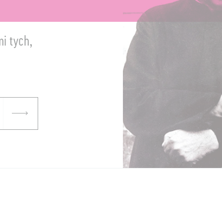
a
mi tych,