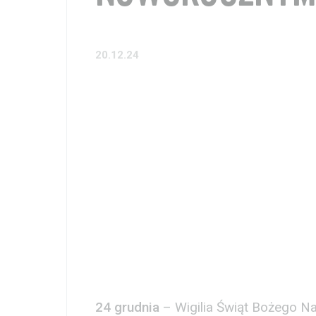
20.12.24
24 grudnia
– Wigilia Świąt Bożego N