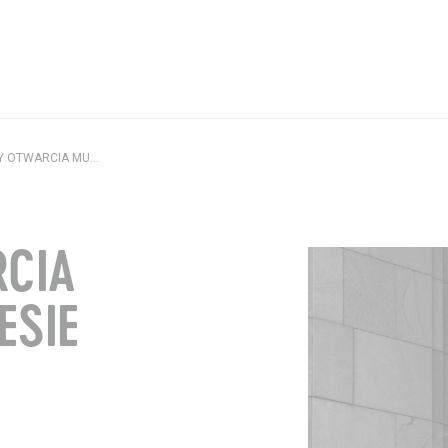
Aktualności
GODZINY OTWARCIA MUZEUM W OKRESIE ŚWIĄTECZNO-NOWOROCZNYM
Wystawy / Wydarzenia
Kontakt i Zespół
RCIA
BIP
ESIE