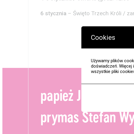
6 stycznia
– Święto Trzech Króli / z
Cookies
Używamy plików cooki
doświadczeń. Więcej 
wszystkie pliki cooki
Nauka
papież Jan Paweł I
Edukacja
prymas Stefan Wy
Projekty