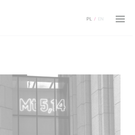
PL
EN
KUP Bilet