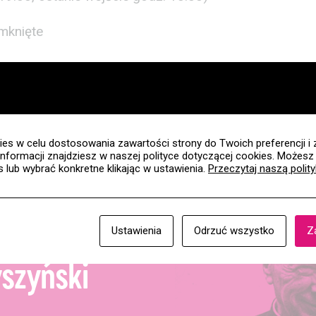
amknięte
es w celu dostosowania zawartości strony do Twoich preferencji i 
informacji znajdziesz w naszej polityce dotyczącej cookies. Możes
es lub wybrać konkretne klikając w ustawienia.
Przeczytaj naszą polit
I
Ustawienia
Odrzuć wszystko
Z
szyński