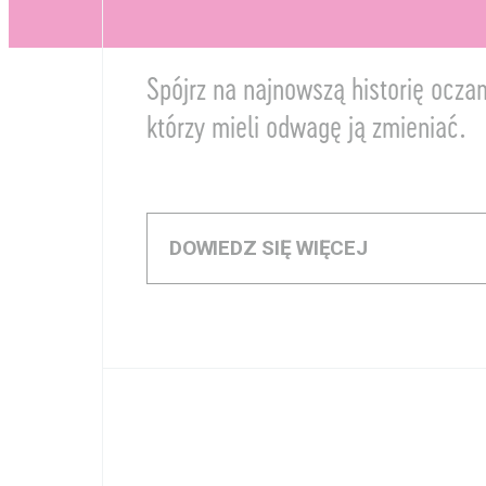
Wolontariat
Kolekcja im. Jana Pawł
Spójrz na najnowszą historię ocza
II
którzy mieli odwagę ją zmieniać.
DOWIEDZ SIĘ WIĘCEJ