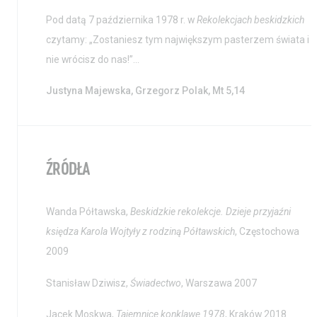
Pod datą 7 października 1978 r. w
Rekolekcjach beskidzkich
czytamy: „Zostaniesz tym największym pasterzem świata i
nie wrócisz do nas!”…
Justyna Majewska, Grzegorz Polak, Mt 5,14
ŹRÓDŁA
Wanda Półtawska,
Beskidzkie rekolekcje. Dzieje przyjaźni
księdza Karola Wojtyły z rodziną Półtawskich
, Częstochowa
2009
Stanisław Dziwisz,
Świadectwo
, Warszawa 2007
Jacek Moskwa,
Tajemnice konklawe 1978
, Kraków 2018