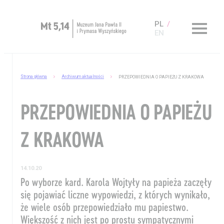
PL
EN
Zaplanuj wizytę
Strona główna
Archiwum aktualności
PRZEPOWIEDNIA O PAPIEŻU Z KRAKOWA
O Muzeum
PRZEPOWIEDNIA O PAPIEŻU
Muzeum dostępne
Kup bilet
Z KRAKOWA
Sklep
14.10.20
Po wyborze kard. Karola Wojtyły na papieża zaczęły
się pojawiać liczne wypowiedzi, z których wynikało,
że wiele osób przepowiedziało mu papiestwo.
Większość z nich jest po prostu sympatycznymi