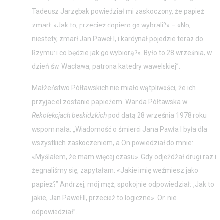
Tadeusz Jarzębak powiedział mi zaskoczony, że papież
zmarł. «Jak to, przecież dopiero go wybrali?» – «No,
niestety, zmarł Jan Paweł I, i kardynał pojedzie teraz do
Rzymu: i co będzie jak go wybiorą?». Było to 28 września, w
dzień św. Wacława, patrona katedry wawelskiej”.
Małżeństwo Półtawskich nie miało wątpliwości, że ich
przyjaciel zostanie papieżem. Wanda Półtawska w
Rekolekcjach beskidzkich
pod datą 28 września 1978 roku
wspominała: „Wiadomość o śmierci Jana Pawła I była dla
wszystkich zaskoczeniem, a On powiedział do mnie:
«Myślałem, że mam więcej czasu». Gdy odjeżdżał drugi raz i
żegnaliśmy się, zapytałam: «Jakie imię weźmiesz jako
papież?” Andrzej, mój mąż, spokojnie odpowiedział: „Jak to
jakie, Jan Paweł II, przecież to logiczne». On nie
odpowiedział”.