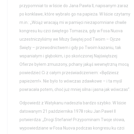
przypomniał to w liście do Jana Pawła II, napisanym zaraz
po konklawe, które wybrało go na papieża. W liście czytamy
m.in.: „Wciąż wracają mi w pamięci niezapomniane chwile
kongresu ku czci świętego Tomasza, gdy w Fosa Nuova
uczestniczyliśmy we Mszy Świętej pod Twoim – Ojcze
Święty – przewodnictwem i gdy po Twoim kazaniu, tak
wspaniałym i głębokim, i po skończonej Najświętszej
Ofierze byłem zmuszony, pchany jakąś wewnętrzną mocą
powiedzieć Ci z całym przeświadczeniem: «Będziesz
papieżem!». Nie było to wówczas zdawkowe – i ta myśl
powracała potem, choć już mniej silna i jasna jak wówczas”.
Odpowiedź z Watykanu nadeszła bardzo szybko. W liście
datowanym 21 października 1978 roku Jan Paweł II
potwierdza: „Drogi Stefanie! Przypominam Twoje słowa,
wypowiedziane w Fosa Nuova podczas kongresu ku czci