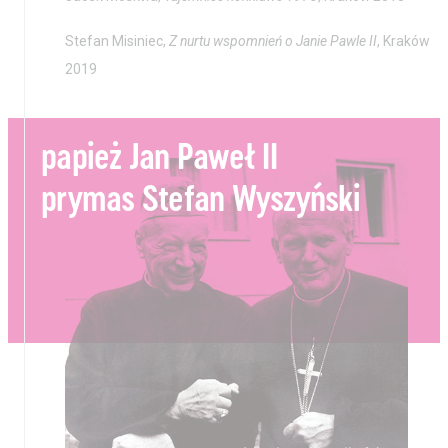
Stefan Misiniec,
Z nurtu wspomnień o Janie Pawle II
, Kraków
2019
papież Jan Paweł II
prymas Stefan Wyszyński