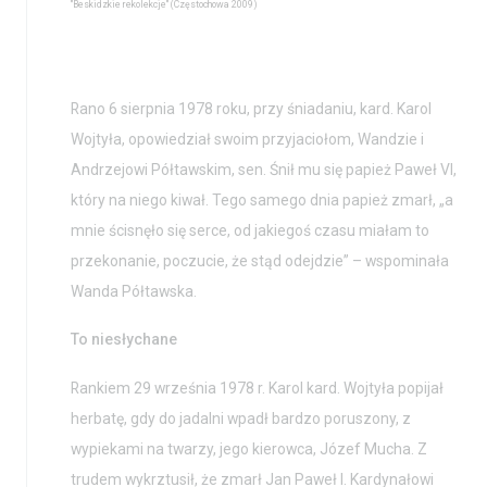
"Beskidzkie rekolekcje" (Częstochowa 2009)
Rano 6 sierpnia 1978 roku, przy śniadaniu, kard. Karol
Wojtyła, opowiedział swoim przyjaciołom, Wandzie i
Andrzejowi Półtawskim, sen. Śnił mu się papież Paweł VI,
który na niego kiwał. Tego samego dnia papież zmarł, „a
mnie ścisnęło się serce, od jakiegoś czasu miałam to
przekonanie, poczucie, że stąd odejdzie” – wspominała
Wanda Półtawska.
To niesłychane
Rankiem 29 września 1978 r. Karol kard. Wojtyła popijał
herbatę, gdy do jadalni wpadł bardzo poruszony, z
wypiekami na twarzy, jego kierowca, Józef Mucha. Z
trudem wykrztusił, że zmarł Jan Paweł I. Kardynałowi