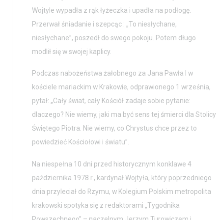
Wojtyle wypadła z rąk łyżeczka i upadła na podłogę.
Przerwał śniadanie i szepcąc : „To niesłychane,
niesłychane”, poszedł do swego pokoju. Potem długo
modlił się w swojej kaplicy.
Podczas nabożeństwa żałobnego za Jana Pawła I w
kościele mariackim w Krakowie, odprawionego 1 września,
pytał: „Cały świat, cały Kościół zadaje sobie pytanie:
dlaczego? Nie wiemy, jaki ma być sens tej śmierci dla Stolicy
Świętego Piotra. Nie wiemy, co Chrystus chce przez to
powiedzieć Kościołowi i światu”.
Na niespełna 10 dni przed historycznym konklawe 4
Aktualności
Nauka
października 1978 r., kardynał Wojtyła, który poprzedniego
dnia przyleciał do Rzymu, w Kolegium Polskim metropolita
Wystawy / Wydarzenia
Edukacja
krakowski spotyka się z redaktorami „Tygodnika
Kontakt i Zespół
Projekty
Powszechnego” – naczelnym Jerzym Turowiczem i