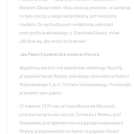
Markiem Skwarnickim. Obaj odnoszą wrażenie, że kardynał,
BIP
Wolontariat
co było rzeczą u niego niespotykaną, jest nieobecny
Kolekcja im. Jana
myślami. Do wychodzących redaktorów, sekretarz
Pawła II
metropolity krakowskiego, x. Stanisław Dziwisz, mówi:
„Módlcie się, aby wrócił do Krakowa”.
Jan Paweł II potwierdza słowa profesora
Wyjątkową wartość ma świadectwo wybitnego filozofa,
przyjaciela Karola Wojtyły, świeckiego obserwatora Soboru
Watykańskiego II, prof. Stefana Swieżawskiego. Potwierdził
je bowiem sam papież.
21 kwietnia 1974 roku w Fossa Nuova we Włoszech,
podczas kongresu ku czci św. Tomasza z Akwinu, prof.
Swieżawski, pod wpływem poruszającego kazania kard.
Wojtyły, przepowiedział mu wybór na papieża. Filozof