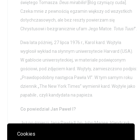
świętego Tomasza.
Deus mirabilis
! [Bóg czyniący cuda].
Czeka mnie z pewnością egzamin większy od wszystkich
dotychczasowych, ale bez reszty powierzam się
Chrystusowi i bezgranicznie ufam Jego Matce.
Totus Tuus!
”.
Dwa lata później, 27 lipca 1976 r., Karol kard. Wojtyła
wygłosił wykład na słynnym uniwersytecie Harvard (USA).
W gablocie uniwersyteckiej, w materiale poświęconym
gościowi, pod zdjęciem kard. Wojtyły, zamieszczono podpis:
„Prawdopodobny następca Pawła VI”. W tym samym roku
dziennik „The New York Times” wymienił kard. Wojtyłe jako
papabile ,
czyli kandydata na papieża.
Co powiedział Jan Paweł I?
Już po śmierci Jana Pawła II, bp John Magee, Irlandczyk,
sekretarz jego poprzednika, udzielił wywiadu włoskiemu
Cookies