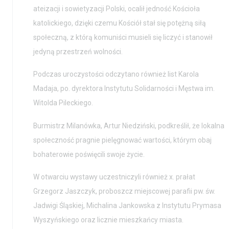
ateizacji i sowietyzacji Polski, ocalił jedność Kościoła
Aktualności
Nauka
katolickiego, dzięki czemu Kościół stał się potężną siłą
Wystawy / Wydarzenia
Edukacja
społeczną, z którą komuniści musieli się liczyć i stanowił
jedyną przestrzeń wolności.
Kontakt i Zespół
Projekty
Podczas uroczystości odczytano również list Karola
BIP
Wolontariat
Madaja, po. dyrektora Instytutu Solidarności i Męstwa im.
Kolekcja im. Jana
Witolda Pileckiego.
Pawła II
Burmistrz Milanówka, Artur Niedziński, podkreślił, że lokalna
społeczność pragnie pielęgnować wartości, którym obaj
bohaterowie poświęcili swoje życie.
W otwarciu wystawy uczestniczyli również x. prałat
Grzegorz Jaszczyk, proboszcz miejscowej parafii pw. św.
Jadwigi Śląskiej, Michalina Jankowska z Instytutu Prymasa
Wyszyńskiego oraz licznie mieszkańcy miasta.