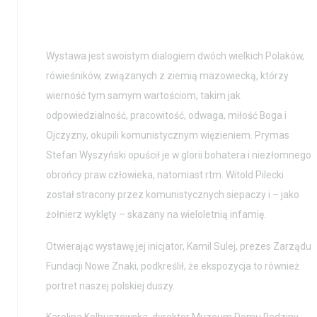
Wystawa jest swoistym dialogiem dwóch wielkich Polaków,
rówieśników, związanych z ziemią mazowiecką, którzy
wierność tym samym wartościom, takim jak
odpowiedzialność, pracowitość, odwaga, miłość Boga i
Ojczyzny, okupili komunistycznym więzieniem. Prymas
Stefan Wyszyński opuścił je w glorii bohatera i niezłomnego
obrońcy praw człowieka, natomiast rtm. Witold Pilecki
został stracony przez komunistycznych siepaczy i – jako
żołnierz wyklęty – skazany na wieloletnią infamię.
Otwierając wystawę jej inicjator, Kamil Sulej, prezes Zarządu
Fundacji Nowe Znaki, podkreślił, że ekspozycja to również
portret naszej polskiej duszy.