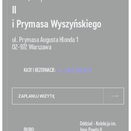
II
i Prymasa Wyszyńskiego
ul. Prymasa Augusta Hlonda 1
02-972 Warszawa
KASY I REZERWACJE:
+48 22 308 14 91
ZAPLANUJ WIZYTĘ
Oddział - Kolekcja im.
BIURO:
Jana Pawła II