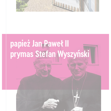
papież Jan Paweł II
prymas Stefan Wyszyński