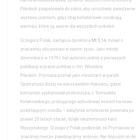
Karolina Kolbuszewska, dyrektor Muzeum Domu Rodziny
Pileckich zaapelowała do szkół, aby umożliwiły zwiedzenie
wystawy uczniom, gdyż obaj bohaterowie uosabiają
wartości, które są ważne dla wszystkich pokoleń.
Grzegorz Polak, zastępca dyrektora
Mt 5,14
, mówił o
znaczeniu obu postaci w swoim życiu. Jako młody
dziennikarz w 1979 r. był autorem jednej z pierwszych
publikacji w prasie polskiej o rtm. Witoldzie
Pileckim. Prymasa poznał jako ministrant w parafii
Opatrzności Bożej na warszawskim Rakowcu, gdzie
komuniści szykanowali proboszcza, x. Romualda
Kołakowskiego, próbującego wybudować kościół na nowo
powstającym osiedlu – świątynia ostatecznie powstała po
prawie 20 latach starań, dzięki niezłomności kard.
Wyszyńskiego. Grzegorz Polak podkreślił, że Prymasowi w
znacznej mierze zawdzięczmy wolność. Nie dopuścił on do