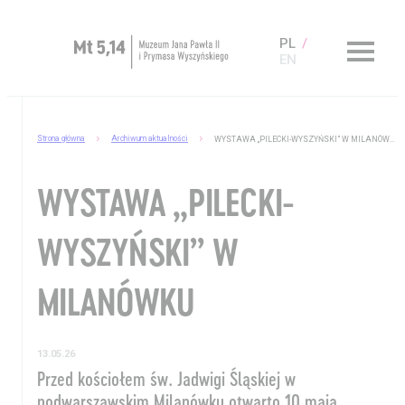
PL
EN
Zaplanuj wizytę
Strona główna
Archiwum aktualności
WYSTAWA „PILECKI-WYSZYŃSKI” W MILANÓWKU
O Muzeum
WYSTAWA „PILECKI-
Muzeum dostępne
Kup bilet
WYSZYŃSKI” W
Sklep
MILANÓWKU
13.05.26
Przed kościołem św. Jadwigi Śląskiej w
podwarszawskim Milanówku otwarto 10 maja