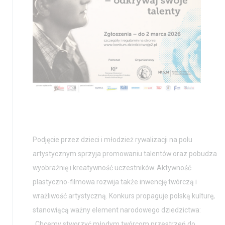
Podjęcie przez dzieci i młodzież rywalizacji na polu
artystycznym sprzyja promowaniu talentów oraz pobudza
wyobraźnię i kreatywność uczestników. Aktywność
plastyczno-filmowa rozwija także inwencję twórczą i
wrażliwość artystyczną. Konkurs propaguje polską kulturę,
Aktualności
Nauka
stanowiącą ważny element narodowego dziedzictwa:
Wystawy / Wydarzenia
Edukacja
„Chcemy stworzyć młodym twórcom przestrzeń do