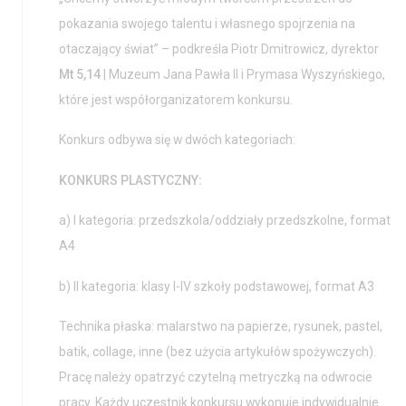
pokazania swojego talentu i własnego spojrzenia na
Kontakt i Zespół
Projekty
otaczający świat” – podkreśla Piotr Dmitrowicz, dyrektor
BIP
Wolontariat
Mt 5,14
| Muzeum Jana Pawła II i Prymasa Wyszyńskiego,
które jest współorganizatorem konkursu.
Kolekcja im. Jana
Pawła II
Konkurs odbywa się w dwóch kategoriach:
KONKURS PLASTYCZNY:
a) I kategoria: przedszkola/oddziały przedszkolne, format
A4
b) II kategoria: klasy I-IV szkoły podstawowej, format A3
Technika płaska: malarstwo na papierze, rysunek, pastel,
batik, collage, inne (bez użycia artykułów spożywczych).
Pracę należy opatrzyć czytelną metryczką na odwrocie
pracy. Każdy uczestnik konkursu wykonuje indywidualnie