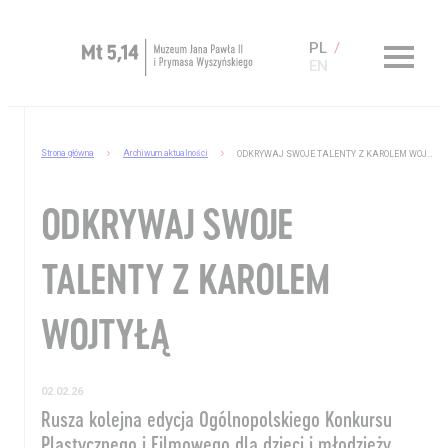
PL
EN
Zaplanuj wizytę
Strona główna
Archiwum aktualności
ODKRYWAJ SWOJE TALENTY Z KAROLEM WOJTYŁĄ
O Muzeum
ODKRYWAJ SWOJE
Muzeum dostępne
Kup bilet
TALENTY Z KAROLEM
Sklep
WOJTYŁĄ
02.02.26
Rusza kolejna edycja Ogólnopolskiego Konkursu
Plastycznego i Filmowego dla dzieci i młodzieży