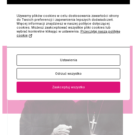
Do obejrzenia wystawy zapraszają siostry niepokalanki,
które zainicjowały niedawno cykl spotkań inspirowanych
Używamy plików cookies w celu dostosowania zawartości strony
do Twoich preferencji i zapewnienia lepszych doświadczeń.
duchowością bł. s. Marceliny Darłowskiej CSIC, założycielki
Więcej informacji znajdziesz w naszej polityce dotyczącej
cookies. Możesz zaakceptować wszystkie pliki cookies lub
Zgromadzenia SS. Niepokalanego Poczęcia NMP.
wybrać konkretne klikając w ustawienia.
Przeczytaj naszą politykę
cookie
KUP
papież Jan Paweł II
Ustawienia
Bilet
prymas Stefan Wyszyński
Odrzuć wszystko
Zaakceptuj wszystko