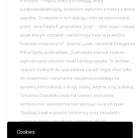
a Wojtyłą – między pokorą a odwagą, wiarą
a odpowiedzialnością, osobistym wyborem a troską o dobro
wspólne. To właśnie w tym dialogu rodzi się wspomniana
przez Jana Pawła II „gramatyka życia” – zbiór pojęć i zasad,
dzięki którym człowiek i naród mogą trwać w prawdzie.
Podczas otwarcia prof. Joanna Lusek, naczelnik Delegatury
IPN w Opolu, podkreślała: „Gramatyka stanowi zawsze
najtrudniejszy element nauki każdego języka. To zestaw
czasem trudnych do opanowania zasad i reguł, choć tylko
ich znajomość i nieustanne ćwiczenia pozwalają na
sprawną komunikację z drugą osobą, wejście z nią w dialog.
Tytułowa
Gramatyka życia
ma również znaczenie
symboliczne, wielowymiarowo wpisując się w ich życie.
Obydwaj trwali w sposób niezłomny przy zasadach i
regułach, będąc świadkami czasów trudnych,
przedkładając «być» ponad «mieć»”.
Cookies