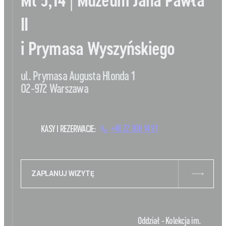
Mt 5,14 | Muzeum Jana Pawła
II
i Prymasa Wyszyńskiego
ul. Prymasa Augusta Hlonda 1
02-972 Warszawa
KASY I REZERWACJE:
+48 22 308 14 91
ZAPLANUJ WIZYTĘ
Oddział - Kolekcja im.