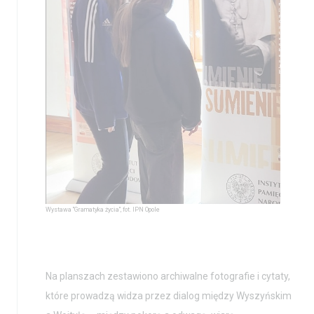
Aktualności
Nauka
Wystawy / Wydarzenia
Edukacja
Kontakt i Zespół
Projekty
BIP
Wolontariat
Kolekcja im. Jana
Wystawa "Gramatyka życia", fot. IPN Opole
Pawła II
Na planszach zestawiono archiwalne fotografie i cytaty,
które prowadzą widza przez dialog między Wyszyńskim