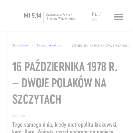
PL
EN
Zaplanuj wizytę
Strona główna
Archiwum aktualności
16 PAŹDZIERNIKA 1978 R. – DWOJE POLAKÓW NA SZCZYTACH
O Muzeum
16 PAŹDZIERNIKA 1978 R.
Muzeum dostępne
Kup bilet
– DWOJE POLAKÓW NA
Sklep
SZCZYTACH
16.10.24
Tego samego dnia, kiedy metropolita krakowski,
kard. Karol Wojtyła został wybrany na papieża,