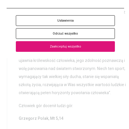
władz PRL i stało się przyczyną, że pierwszy sekretarz KC
KUP
PZPR, Edward Gierek, nie pogratulował zdobywcom. Papież
Bilet
bardzo ucieszył się sukcesem rodaków i jeszcze tego
Ustawienia
samego dnia wystosował list adresowany do kierownika
Odrzuć wszystko
wyprawy. Napisał w nim m.in.: „Życzę panu Andrzejowi
Zawadzie i wszystkim uczestnikom w wyprawy dalszych
Zaakceptuj wszystko
sukcesów w tym wspaniałym sporcie, który tak bardzo
ujawnia królewskość człowieka, jego zdolność poznawczą i
wolę panowania nad światem stworzonym. Niech ten sport,
wymagający tak wielkiej siły ducha, stanie się wspaniałą
szkołą życia, rozwijająca w Was wszystkie wartości ludzkie i
otwierającą pełen horyzonty powołania człowieka”.
Człowiek gór docenił ludzi gór.
Grzegorz Polak, Mt 5,14