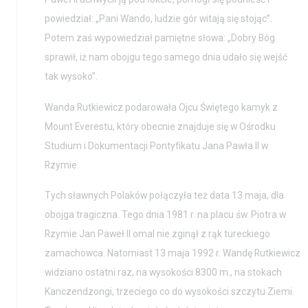
powiedział: „Pani Wando, ludzie gór witają się stojąc”.
Potem zaś wypowiedział pamiętne słowa: „Dobry Bóg
Aktualności
Nauka
sprawił, iż nam obojgu tego samego dnia udało się wejść
Wystawy / Wydarzenia
Edukacja
tak wysoko”.
Kontakt i Zespół
Projekty
Wanda Rutkiewicz podarowała Ojcu Świętego kamyk z
Mount Everestu, który obecnie znajduje się w Ośrodku
BIP
Wolontariat
Studium i Dokumentacji Pontyfikatu Jana Pawła II w
Kolekcja im. Jana
Rzymie.
Pawła II
Tych sławnych Polaków połączyła też data 13 maja, dla
obojga tragiczna. Tego dnia 1981 r. na placu św. Piotra w
Rzymie Jan Paweł II omal nie zginął z rąk tureckiego
zamachowca. Natomiast 13 maja 1992 r. Wandę Rutkiewicz
widziano ostatni raz, na wysokości 8300 m., na stokach
Kanczendzongi, trzeciego co do wysokości szczytu Ziemi.