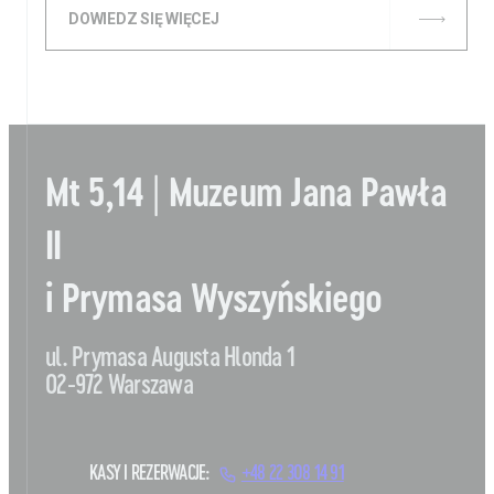
DOWIEDZ SIĘ WIĘCEJ
Mt 5,14 | Muzeum Jana Pawła
II
i Prymasa Wyszyńskiego
ul. Prymasa Augusta Hlonda 1
02-972 Warszawa
KASY I REZERWACJE:
+48 22 308 14 91