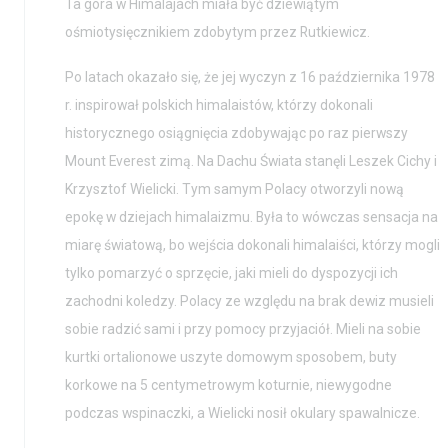
Ta góra w Himalajach miała być dziewiątym
ośmiotysięcznikiem zdobytym przez Rutkiewicz.
Po latach okazało się, że jej wyczyn z 16 października 1978
r. inspirował polskich himalaistów, którzy dokonali
historycznego osiągnięcia zdobywając po raz pierwszy
Mount Everest zimą. Na Dachu Świata stanęli Leszek Cichy i
Krzysztof Wielicki. Tym samym Polacy otworzyli nową
epokę w dziejach himalaizmu. Była to wówczas sensacja na
miarę światową, bo wejścia dokonali himalaiści, którzy mogli
tylko pomarzyć o sprzęcie, jaki mieli do dyspozycji ich
zachodni koledzy. Polacy ze względu na brak dewiz musieli
sobie radzić sami i przy pomocy przyjaciół. Mieli na sobie
kurtki ortalionowe uszyte domowym sposobem, buty
korkowe na 5 centymetrowym koturnie, niewygodne
podczas wspinaczki, a Wielicki nosił okulary spawalnicze.