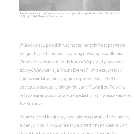
Jan Paweł II z Wandą Rutkiewicz w rezydencji arcybiskupów krakowskich 10 czerwca
1979 r., fot. PAP/Tomasz Prażmowski
W środowisku polskich wspinaczy, natychmiast powstała
anegdota, jak to podczas wyimaginowanego spotkania
Wanda Rutkiewicz mówi do Karola Wojtyły: „Ty jedziesz
zdobyć Watykan, a ja Mount Everest”. W rzeczywistości
spotkali się kilka miesięcy później, w czerwcu 1979 r.,
podczas pierwszej pielgrzymki Jana Pawła II do Polski, w
rezydencji arcybiskupów krakowskich przy Franciszkańskiej
3 w Krakowie.
Papież niemal biegł z wyciągniętymi rękami ku himalaistce,
a kiedy już był blisko, ona runęła przed nim na kolana. Jan
Paweł II uchwycił ją pod łokcie, pomógł się podnieść i