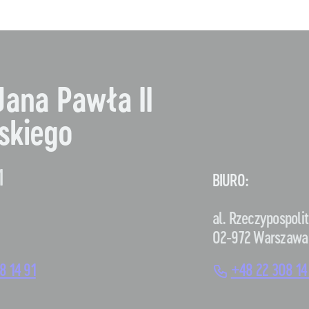
Jana Pawła II
skiego
1
BIURO:
al. Rzeczypospolit
02-972 Warszawa
8 14 91
+48 22 308 14