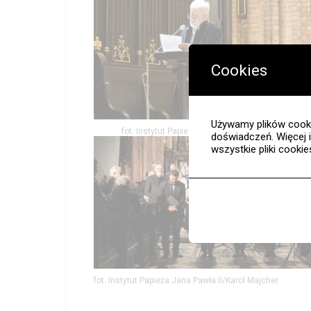
Cookies
Używamy plików cooki
fot. Instytut Papieża Jana Pawła II/Karol Majcher
doświadczeń. Więcej 
wszystkie pliki cooki
Nauka
Edukacja
Projekty
fot. Instytut Papieża Jana Pawła II/Karol Majcher
Wolontariat