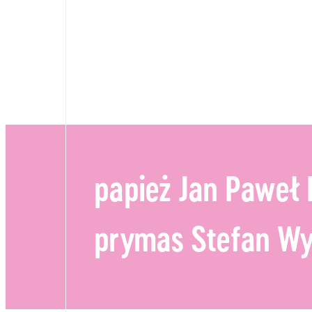
Kolekcja im. Jana Pawł
II
papież Jan Paweł I
prymas Stefan Wy