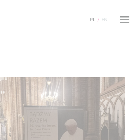
PL
EN
KUP Bilet