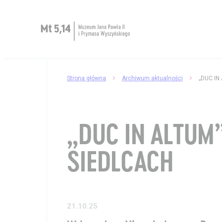
Zaplanuj wizytę
Strona główna
Archiwum aktualności
O Muzeum
Muzeum dostępne
„DUC IN ALTUM
Kup bilet
SIEDLCACH
Sklep
21.10.25