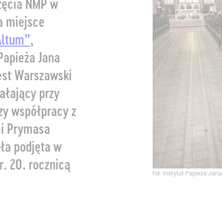
zęcia NMP w
a miejsce
Altum”
,
Papieża Jana
jest Warszawski
iałający przy
zy współpracy z
 i Prymasa
ła podjęta w
r. 20. rocznicą
fot. Instytut Papieża Jan