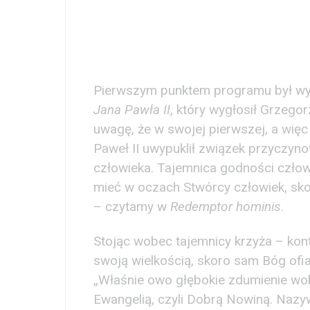
Pierwszym punktem programu był wy
Jana Pawła II
, który wygłosił Grzego
uwagę, że w swojej pierwszej, a wię
Paweł II uwypuklił związek przyczy
człowieka. Tajemnica godności człow
mieć w oczach Stwórcy człowiek, skor
– czytamy w
Redemptor hominis
.
Stojąc wobec tajemnicy krzyża – ko
swoją wielkością, skoro sam Bóg ofia
„Właśnie owo głębokie zdumienie wob
Ewangelią, czyli Dobrą Nowiną. Nazyw