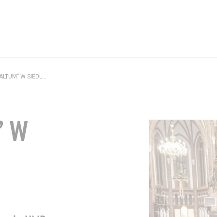
Aktualności
„DUC IN ALTUM” W SIEDLCACH
Wystawy / Wydarzenia
Kontakt i Zespół
” W
BIP