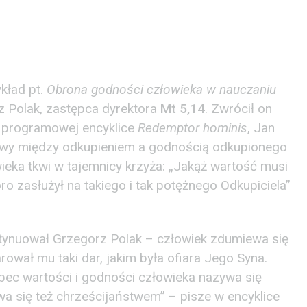
kład pt.
Obrona godności człowieka w nauczaniu
rz Polak, zastępca dyrektora
Mt 5,14
. Zwrócił on
c programowej encyklice
Redemptor hominis
, Jan
nowy między odkupieniem a godnością odkupionego
ieka tkwi w tajemnicy krzyża: „Jakąż wartość musi
o zasłużył na takiego i tak potężnego Odkupiciela”
ntynuował Grzegorz Polak – człowiek zdumiewa się
rował mu taki dar, jakim była ofiara Jego Syna.
ec wartości i godności człowieka nazywa się
a się też chrześcijaństwem” – pisze w encyklice