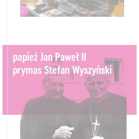
papież Jan Paweł II
prymas Stefan Wyszyński