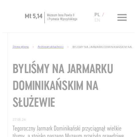
PL
EN
Zaplanuj wizytę
Strona główna
Archiwum aktualności
BYLIŚMY NA JARMARKU DOMINIKAŃSKIM NA SŁUŻEWIE
O Muzeum
BYLIŚMY NA JARMARKU
Muzeum dostępne
DOMINIKAŃSKIM NA
Kup bilet
Sklep
SŁUŻEWIE
27.05.24
Tegoroczny Jarmark Dominikański przyciągnął wielkie
tłumy, a stoisko naszego Muzeum przeżyło prawdziwe