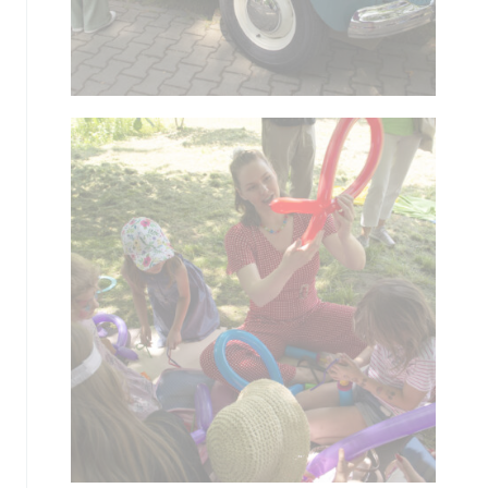
Aktualności
Nauka
Wystawy / Wydarzenia
Edukacja
Kontakt i Zespół
Projekty
BIP
Wolontariat
Kolekcja im. Jana
Pawła II