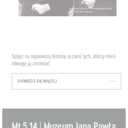
Archiwum Instytutu Prymasowskiego Stefana
Kardynała Wyszyńskiego
Spójrz na najnowszą historię oczami tych, którzy mieli
odwagę ją zmieniać.
DOWIEDZ SIĘ WIĘCEJ
Mt 5,14 | Muzeum Jana Pawła