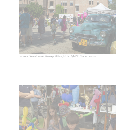
Jarmark Dominikański, 26 maja 2024 r., fot. Mt 5,14/K. Staniszewski