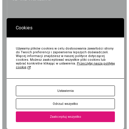
Wystawy / Wydarzenia
Edukacja
Kontakt i Zespół
Projekty
KASY I REZERWACJE:
+48 22 308 14 91
BIP
Wolontariat
Cookies
Kolekcja im. Jana
Pawła II
ZAPLANUJ WIZYTĘ
Używamy plików cookies w celu dostosowania zawartości strony
do Twoich preferencji i zapewnienia lepszych doświadczeń.
Więcej informacji znajdziesz w naszej polityce dotyczącej
cookies. Możesz zaakceptować wszystkie pliki cookies lub
wybrać konkretne klikając w ustawienia.
Przeczytaj naszą politykę
cookie
Oddział - Kolekcja im.
BIURO:
Jana Pawła II
KUP
Ustawienia
al. Rzeczypospolitej 1
pl. Bankowy 1A
Bilet
02-972 Warszawa
00-095 Warszawa
Odrzuć wszystko
+48 22 308 14 91
+48 22 620 27 25
Zaakceptuj wszystko