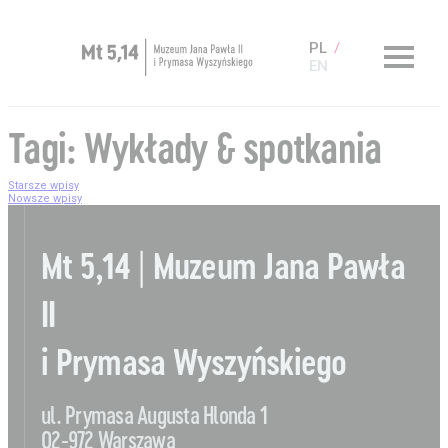
PL
EN
Zaplanuj wizytę
Tagi:
Wykłady & spotkania
O Muzeum
Starsze wpisy
Nawigacja
Nowsze wpisy
Muzeum dostępne
po
Kup bilet
Mt 5,14 | Muzeum Jana Pawła
wpisach
Sklep
II
i Prymasa Wyszyńskiego
ul. Prymasa Augusta Hlonda 1
Aktualności
Nauka
02-972 Warszawa