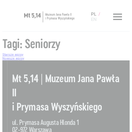
PL
EN
Zaplanuj wizytę
Tagi:
Seniorzy
O Muzeum
Starsze wpisy
Nawigacja
Nowsze wpisy
Muzeum dostępne
po
Kup bilet
Mt 5,14 | Muzeum Jana Pawła
wpisach
Sklep
II
i Prymasa Wyszyńskiego
ul. Prymasa Augusta Hlonda 1
Aktualności
Nauka
02-972 Warszawa