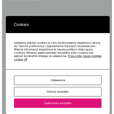
Wystawy / Wydarzenia
Edukacja
Kontakt i Zespół
Projekty
KASY I REZERWACJE:
+48 22 308 14 91
BIP
Wolontariat
Cookies
Kolekcja im. Jana
Pawła II
ZAPLANUJ WIZYTĘ
Używamy plików cookies w celu dostosowania zawartości strony
do Twoich preferencji i zapewnienia lepszych doświadczeń.
Więcej informacji znajdziesz w naszej polityce dotyczącej
cookies. Możesz zaakceptować wszystkie pliki cookies lub
wybrać konkretne klikając w ustawienia.
Przeczytaj naszą politykę
cookie
Oddział - Kolekcja im.
BIURO:
Jana Pawła II
KUP
Ustawienia
al. Rzeczypospolitej 1
pl. Bankowy 1A
Bilet
02-972 Warszawa
00-095 Warszawa
Odrzuć wszystko
+48 22 308 14 91
+48 22 620 27 25
Zaakceptuj wszystko