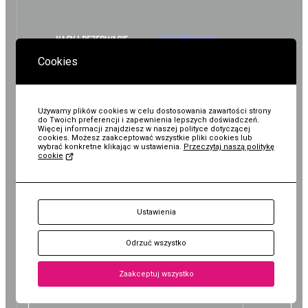
Wystawy / Wydarzenia
Edukacja
Kontakt i Zespół
Projekty
KASY I REZERWACJE:
+48 22 308 14 91
Cookies
BIP
Wolontariat
Kolekcja im. Jana
ZAPLANUJ WIZYTĘ
Pawła II
Używamy plików cookies w celu dostosowania zawartości strony
do Twoich preferencji i zapewnienia lepszych doświadczeń.
Więcej informacji znajdziesz w naszej polityce dotyczącej
cookies. Możesz zaakceptować wszystkie pliki cookies lub
wybrać konkretne klikając w ustawienia.
Przeczytaj naszą politykę
cookie
Oddział - Kolekcja im.
BIURO:
Jana Pawła II
KUP
al. Rzeczypospolitej 1
pl. Bankowy 1A
Ustawienia
Bilet
02-972 Warszawa
00-095 Warszawa
Odrzuć wszystko
+48 22 308 14 91
+48 22 620 27 25
Zaakceptuj wszystko