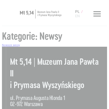
PL
EN
Zaplanuj wizytę
Kategorie:
Newsy
O Muzeum
Nowsze wpisy
Nawigacja
Muzeum dostępne
po
Kup bilet
Mt 5,14 | Muzeum Jana Pawła
wpisach
Sklep
II
i Prymasa Wyszyńskiego
ul. Prymasa Augusta Hlonda 1
Aktualności
Nauka
02-972 Warszawa